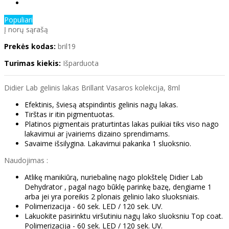
Populiari
Į norų sąrašą
Prekės kodas:
bril19
Turimas kiekis:
Išparduota
Didier Lab gelinis lakas Brillant Vasaros kolekcija, 8ml
Efektinis, šviesą atspindintis gelinis nagų lakas.
Tirštas ir itin pigmentuotas.
Platinos pigmentais praturtintas lakas puikiai tiks viso nago
lakavimui ar įvairiems dizaino sprendimams.
Savaime išsilygina. Lakavimui pakanka 1 sluoksnio.
Naudojimas :
Atlikę manikiūrą, nuriebalinę nago plokštelę Didier Lab
Dehydrator , pagal nago būklę parinkę bazę, dengiame 1
arba jei yra poreikis 2 plonais gelinio lako sluoksniais.
Polimerizacija - 60 sek. LED / 120 sek. UV.
Lakuokite pasirinktu viršutiniu nagų lako sluoksniu Top coat.
Polimerizacija - 60 sek. LED / 120 sek. UV.