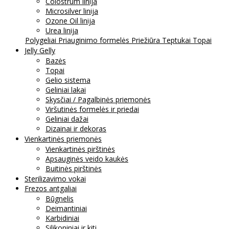
Colostrum linija
Microsilver linija
Ozone Oil linija
Urea linija
Polygeliai
Priauginimo formelės
Priežiūra
Teptukai
Topai
Jelly Gelly
Bazės
Topai
Gelio sistema
Geliniai lakai
Skysčiai / Pagalbinės priemonės
Viršutinės formelės ir priedai
Geliniai dažai
Dizainai ir dekoras
Vienkartinės priemonės
Vienkartinės pirštinės
Apsauginės veido kaukės
Buitinės pirštinės
Sterilizavimo vokai
Frezos antgaliai
Būgnelis
Deimantiniai
Karbidiniai
Silikoniniai ir kiti