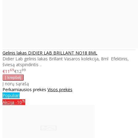
Gelinis lakas DIDIER LAB BRILLANT NO18 8ML
Didier Lab gelinis lakas Brillant Vasaros kolekcija, 8ml Efektinis,
šviesą atspindintis ..
69
99
€11
€12
Į norų sąrašą
Perkamiausios prekės
Visos prekės
Populiari
%
Akcija
-10