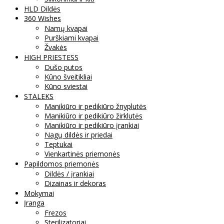
HLD Dildės
360 Wishes
Namų kvapai
Purškiami kvapai
Žvakės
HIGH PRIESTESS
Dušo putos
Kūno šveitikliai
Kūno sviestai
STALEKS
Manikiūro ir pedikiūro žnyplutės
Manikiūro ir pedikiūro žirklutės
Manikiūro ir pedikiūro įrankiai
Nagų dildės ir priedai
Teptukai
Vienkartinės priemonės
Papildomos priemonės
Dildės / įrankiai
Dizainas ir dekoras
Mokymai
Įranga
Frezos
Sterilizatoriai