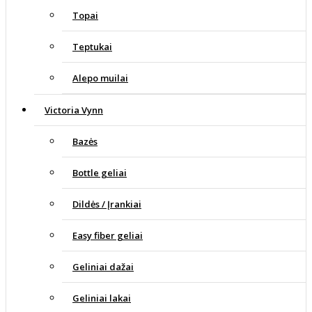
Topai
Teptukai
Alepo muilai
Victoria Vynn
Bazės
Bottle geliai
Dildės / Įrankiai
Easy fiber geliai
Geliniai dažai
Geliniai lakai