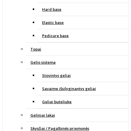
Hard base
Elastic base
Pedicure base
Topai
Gelio sistema
Stovintys geliai
Savaime išsilyginantys geliai
Geliai buteliuke
Geliniai lakai
Skysčiai / Pagalbinės priemonės