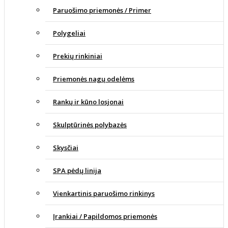
Paruošimo priemonės / Primer
Polygeliai
Prekių rinkiniai
Priemonės nagų odelėms
Rankų ir kūno losjonai
Skulptūrinės polybazės
Skysčiai
SPA pėdų linija
Vienkartinis paruošimo rinkinys
Įrankiai / Papildomos priemonės