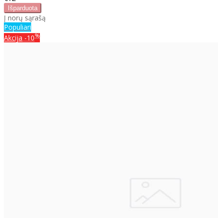
Į norų sąrašą
Populiari
%
Akcija
-10