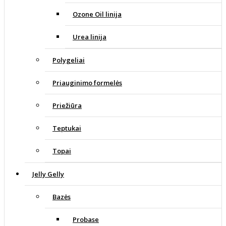
Ozone Oil linija
Urea linija
Polygeliai
Priauginimo formelės
Priežiūra
Teptukai
Topai
Jelly Gelly
Bazės
Probase