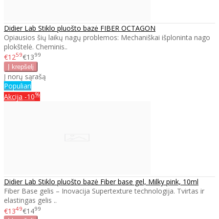
Didier Lab Stiklo pluošto bazė FIBER OCTAGON
Opiausios šių laikų nagų problemos: Mechaniškai išploninta nago
plokštelė. Cheminis..
59
99
€12
€13
Į norų sąrašą
Populiari
%
Akcija
-10
Didier Lab Stiklo pluošto bazė Fiber base gel, Milky pink, 10ml
Fiber Base gelis – Inovacija Supertexture technologija. Tvirtas ir
elastingas gelis ..
49
99
€13
€14