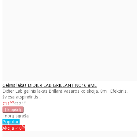
Gelinis lakas DIDIER LAB BRILLANT NO16 8ML
Didier Lab gelinis lakas Brillant Vasaros kolekcija, 8ml Efektinis,
šviesą atspindintis ..
69
99
€11
€12
Į norų sąrašą
Populiari
%
Akcija
-10