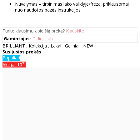
Nuvalymas – tirpinimas lako valiklyje/freza, priklausomai
nuo naudotos bazės instrukcijos.
Turite klausimų apie šią prekę?
Klauskite
Gamintojas:
Didier Lab
BRILLIANT
,
Kolekcija
,
Lakai
,
Geliniai
,
NEW
Susijusios prekės
Populiari
%
Akcija
-10