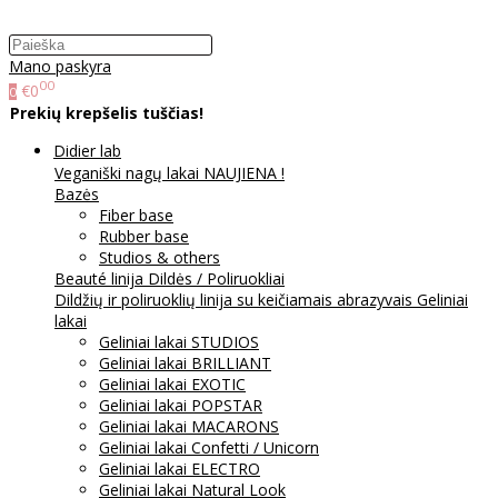
Mano paskyra
00
€0
0
Prekių krepšelis tuščias!
Didier lab
Veganiški nagų lakai NAUJIENA !
Bazės
Fiber base
Rubber base
Studios & others
Beauté linija
Dildės / Poliruokliai
Dildžių ir poliruoklių linija su keičiamais abrazyvais
Geliniai
lakai
Geliniai lakai STUDIOS
Geliniai lakai BRILLIANT
Geliniai lakai EXOTIC
Geliniai lakai POPSTAR
Geliniai lakai MACARONS
Geliniai lakai Confetti / Unicorn
Geliniai lakai ELECTRO
Geliniai lakai Natural Look