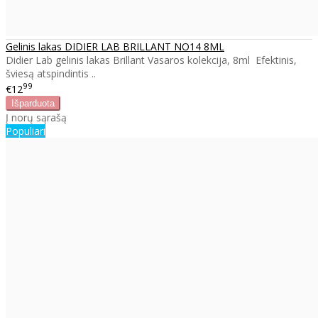
Gelinis lakas DIDIER LAB BRILLANT NO14 8ML
Didier Lab gelinis lakas Brillant Vasaros kolekcija, 8ml Efektinis,
šviesą atspindintis ..
99
€12
Į norų sąrašą
Populiari