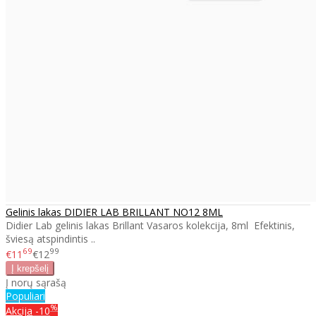
Gelinis lakas DIDIER LAB BRILLANT NO12 8ML
Didier Lab gelinis lakas Brillant Vasaros kolekcija, 8ml Efektinis,
šviesą atspindintis ..
69
99
€11
€12
Į norų sąrašą
Populiari
%
Akcija
-10