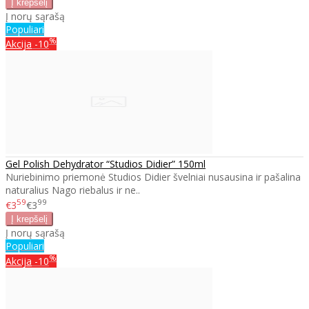
Į norų sąrašą
Populiari
%
Akcija
-10
Gel Polish Dehydrator “Studios Didier” 150ml
Nuriebinimo priemonė Studios Didier švelniai nusausina ir pašalina
naturalius Nago riebalus ir ne..
59
99
€3
€3
Į norų sąrašą
Populiari
%
Akcija
-10