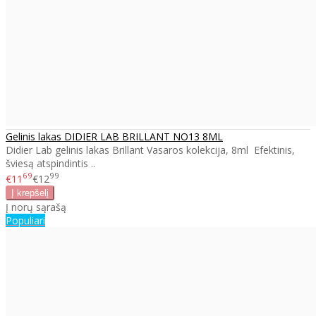
Gelinis lakas DIDIER LAB BRILLANT NO13 8ML
Didier Lab gelinis lakas Brillant Vasaros kolekcija, 8ml Efektinis,
šviesą atspindintis ..
69
99
€11
€12
Į norų sąrašą
Populiari