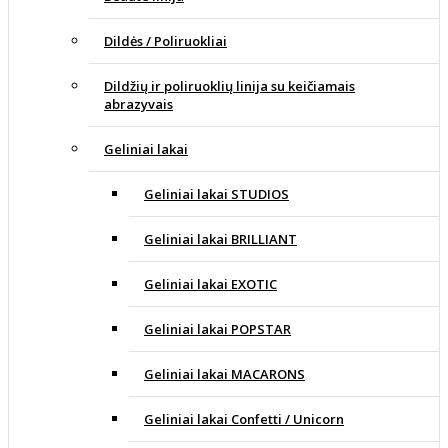
Dildės / Poliruokliai
Dildžių ir poliruoklių linija su keičiamais
abrazyvais
Geliniai lakai
Geliniai lakai STUDIOS
Geliniai lakai BRILLIANT
Geliniai lakai EXOTIC
Geliniai lakai POPSTAR
Geliniai lakai MACARONS
Geliniai lakai Confetti / Unicorn