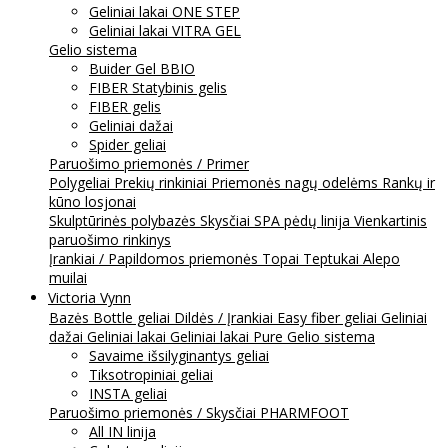
Geliniai lakai ONE STEP
Geliniai lakai VITRA GEL
Gelio sistema
Buider Gel BBIO
FIBER Statybinis gelis
FIBER gelis
Geliniai dažai
Spider geliai
Paruošimo priemonės / Primer
Polygeliai
Prekių rinkiniai
Priemonės nagų odelėms
Rankų ir
kūno losjonai
Skulptūrinės polybazės
Skysčiai
SPA pėdų linija
Vienkartinis
paruošimo rinkinys
Įrankiai / Papildomos priemonės
Topai
Teptukai
Alepo
muilai
Victoria Vynn
Bazės
Bottle geliai
Dildės / Įrankiai
Easy fiber geliai
Geliniai
dažai
Geliniai lakai
Geliniai lakai Pure
Gelio sistema
Savaime išsilyginantys geliai
Tiksotropiniai geliai
INSTA geliai
Paruošimo priemonės / Skysčiai
PHARMFOOT
All IN linija