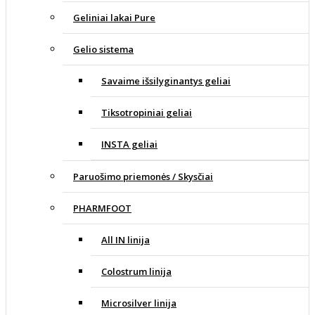
Geliniai lakai Pure
Gelio sistema
Savaime išsilyginantys geliai
Tiksotropiniai geliai
INSTA geliai
Paruošimo priemonės / Skysčiai
PHARMFOOT
All IN linija
Colostrum linija
Microsilver linija