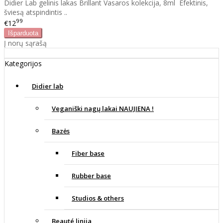
Didier Lab gelinis lakas Brillant Vasaros kolekcija, 8ml Efektinis,
šviesą atspindintis ..
99
€12
Į norų sąrašą
Kategorijos
Didier lab
Veganiški nagų lakai NAUJIENA !
Bazės
Fiber base
Rubber base
Studios & others
Beauté linija