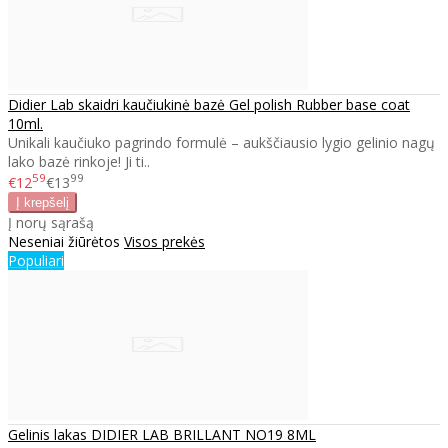
Didier Lab skaidri kaučiukinė bazė Gel polish Rubber base coat
10ml.
Unikali kaučiuko pagrindo formulė – aukščiausio lygio gelinio nagų
lako bazė rinkoje! Ji ti..
59
99
€12
€13
Į norų sąrašą
Neseniai žiūrėtos
Visos prekės
Populiari
Gelinis lakas DIDIER LAB BRILLANT NO19 8ML