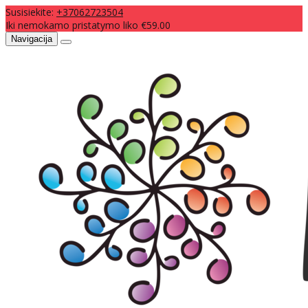
Susisiekite:
+37062723504
Iki nemokamo pristatymo liko €59.00
Navigacija