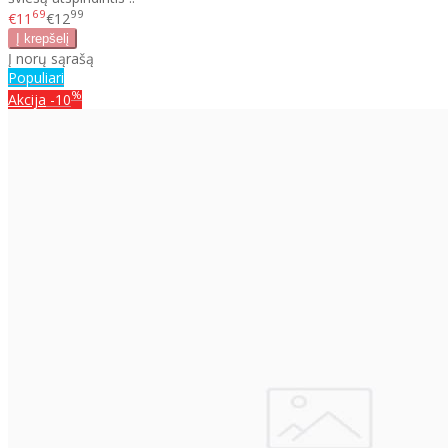
69
99
€11
€12
Į norų sąrašą
Populiari
%
Akcija
-10