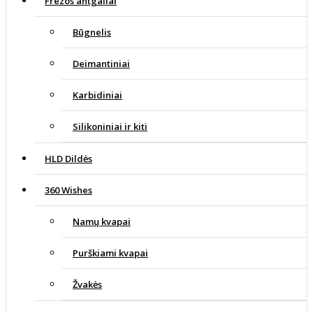
Frezos antgaliai
Būgnelis
Deimantiniai
Karbidiniai
Silikoniniai ir kiti
HLD Dildės
360 Wishes
Namų kvapai
Purškiami kvapai
Žvakės