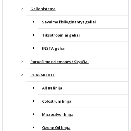
Gelio sistema
Savaime išsilyginantys geliai
Tiksotropiniai geliai
INSTA geliai
Paruošimo priemonės / Skysčiai
PHARMFOOT
All IN linija
Colostrum linija
Microsilver linija
Ozone Oil linija