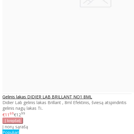
Gelinis lakas DIDIER LAB BRILLANT NO1 8ML
Didier Lab gelinis lakas Brillant , 8ml Efektinis, šviesą atspindintis
gelinis nagų lakas Ti..
69
99
€11
€12
Į norų sąrašą
Populiari