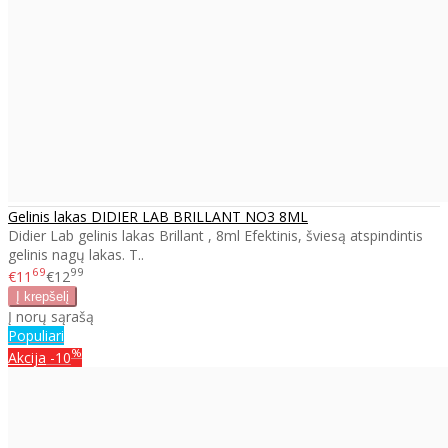
Gelinis lakas DIDIER LAB BRILLANT NO3 8ML
Didier Lab gelinis lakas Brillant , 8ml Efektinis, šviesą atspindintis
gelinis nagų lakas. T..
69
99
€11
€12
Į norų sąrašą
Populiari
%
Akcija
-10