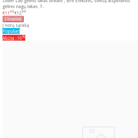
Didier Lab gelinis lakas Brillant , 8ml Efektinis, šviesą atspindintis
gelinis nagų lakas. T..
69
99
€11
€12
Į norų sąrašą
Populiari
%
Akcija
-10