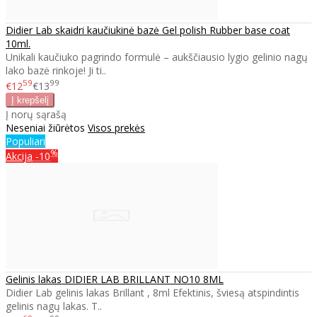
Didier Lab skaidri kaučiukinė bazė Gel polish Rubber base coat
10ml.
Unikali kaučiuko pagrindo formulė – aukščiausio lygio gelinio nagų
lako bazė rinkoje! Ji ti..
59
99
€12
€13
Į norų sąrašą
Neseniai žiūrėtos
Visos prekės
Populiari
%
Akcija
-10
Gelinis lakas DIDIER LAB BRILLANT NO10 8ML
Didier Lab gelinis lakas Brillant , 8ml Efektinis, šviesą atspindintis
gelinis nagų lakas. T..