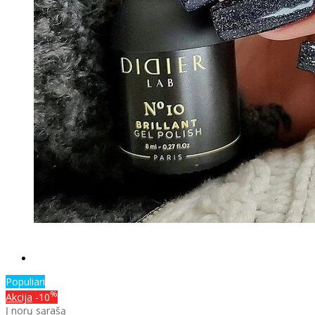
Populiari
%
Akcija
-10
Į norų sąrašą