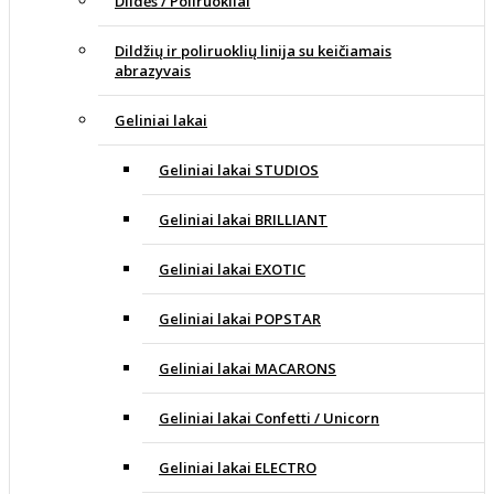
Dildės / Poliruokliai
Dildžių ir poliruoklių linija su keičiamais
abrazyvais
Geliniai lakai
Geliniai lakai STUDIOS
Geliniai lakai BRILLIANT
Geliniai lakai EXOTIC
Geliniai lakai POPSTAR
Geliniai lakai MACARONS
Geliniai lakai Confetti / Unicorn
Geliniai lakai ELECTRO