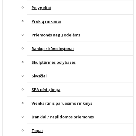
Polygeliai
Prekių rinkiniai
Priemonės nagų odelėms
Rankų ir kūno losjonai
Skulptūrinės polybazės
Skysčiai
SPA pėdų linija
Vienkartinis paruošimo rinkinys
Įrankiai / Papildomos priemonės
Topai