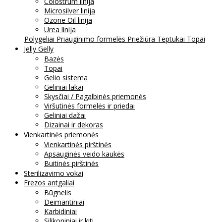
Colostrum linija
Microsilver linija
Ozone Oil linija
Urea linija
Polygeliai
Priauginimo formelės
Priežiūra
Teptukai
Topai
Jelly Gelly
Bazės
Topai
Gelio sistema
Geliniai lakai
Skysčiai / Pagalbinės priemonės
Viršutinės formelės ir priedai
Geliniai dažai
Dizainai ir dekoras
Vienkartinės priemonės
Vienkartinės pirštinės
Apsauginės veido kaukės
Buitinės pirštinės
Sterilizavimo vokai
Frezos antgaliai
Būgnelis
Deimantiniai
Karbidiniai
Silikoniniai ir kiti