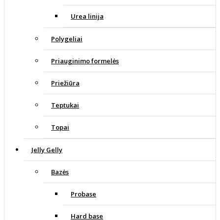
Urea linija
Polygeliai
Priauginimo formelės
Priežiūra
Teptukai
Topai
Jelly Gelly
Bazės
Probase
Hard base