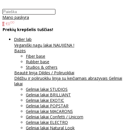
Mano paskyra
00
€0
0
Prekių krepšelis tuščias!
Didier lab
Veganiški nagų lakai NAUJIENA !
Bazės
Fiber base
Rubber base
Studios & others
Beauté linija
Dildės / Poliruokliai
Dildžių ir poliruoklių linija su keičiamais abrazyvais
Geliniai
lakai
Geliniai lakai STUDIOS
Geliniai lakai BRILLIANT
Geliniai lakai EXOTIC
Geliniai lakai POPSTAR
Geliniai lakai MACARONS
Geliniai lakai Confetti / Unicorn
Geliniai lakai ELECTRO
Geliniai lakai Natural Look