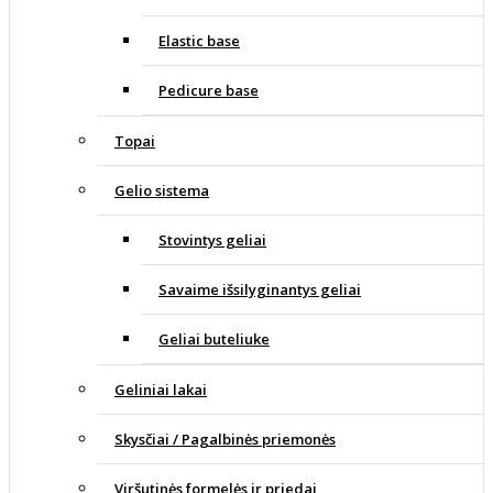
Elastic base
Pedicure base
Topai
Gelio sistema
Stovintys geliai
Savaime išsilyginantys geliai
Geliai buteliuke
Geliniai lakai
Skysčiai / Pagalbinės priemonės
Viršutinės formelės ir priedai