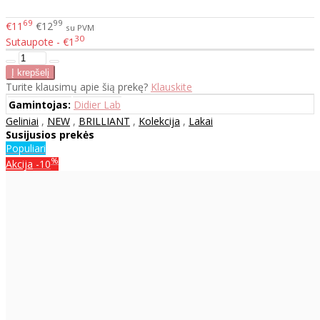
69
99
€11
€12
su PVM
30
Sutaupote - €1
Turite klausimų apie šią prekę?
Klauskite
Gamintojas:
Didier Lab
Geliniai
,
NEW
,
BRILLIANT
,
Kolekcija
,
Lakai
Susijusios prekės
Populiari
%
Akcija
-10