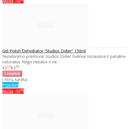
Akcija
-10
Gel Polish Dehydrator “Studios Didier” 150ml
Nuriebinimo priemonė Studios Didier švelniai nusausina ir pašalina
naturalius Nago riebalus ir ne..
59
99
€3
€3
Į norų sąrašą
Populiari
%
Akcija
-10