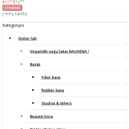
69
99
€11
€12
Į norų sąrašą
Kategorijos
Didier lab
Veganiški nagų lakai NAUJIENA !
Bazės
Fiber base
Rubber base
Studios & others
Beauté linija