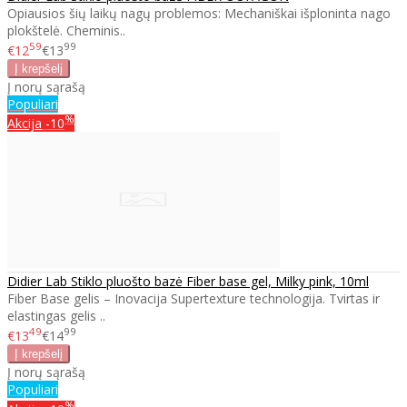
Opiausios šių laikų nagų problemos: Mechaniškai išploninta nago
plokštelė. Cheminis..
59
99
€12
€13
Į norų sąrašą
Populiari
%
Akcija
-10
Didier Lab Stiklo pluošto bazė Fiber base gel, Milky pink, 10ml
Fiber Base gelis – Inovacija Supertexture technologija. Tvirtas ir
elastingas gelis ..
49
99
€13
€14
Į norų sąrašą
Populiari
%