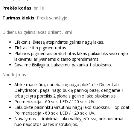
Prekės kodas:
bril10
Turimas kiekis:
Prekė sandėlyje
Didier Lab gelinis lakas Brillant , 8ml
Efektinis, šviesą atspindintis gelinis nagų lakas.
Tirštas ir itin pigmentuotas.
Platinos pigmentais praturtintas lakas puikiai tiks viso nago
lakavimui ar įvairiems dizaino sprendimams.
Savaime išsilygina. Lakavimui pakanka 1 sluoksnio.
Naudojimas :
Atlikę manikiūrą, nuriebalinę nago plokštelę Didier Lab
Dehydrator , pagal nago būklę parinkę bazę, dengiame 1
arba jei yra poreikis 2 plonais gelinio lako sluoksniais.
Polimerizacija - 60 sek. LED / 120 sek. UV.
Lakuokite pasirinktu viršutiniu nagų lako sluoksniu Top coat.
Polimerizacija - 60 sek. LED / 120 sek. UV.
Nuvalymas – tirpinimas lako valiklyje/freza, priklausomai
nuo naudotos bazės instrukcijos.