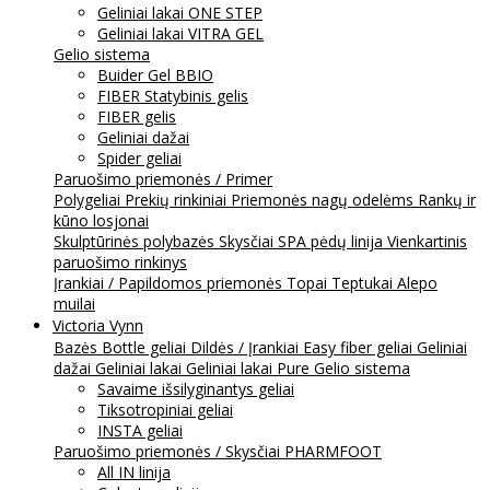
Geliniai lakai ONE STEP
Geliniai lakai VITRA GEL
Gelio sistema
Buider Gel BBIO
FIBER Statybinis gelis
FIBER gelis
Geliniai dažai
Spider geliai
Paruošimo priemonės / Primer
Polygeliai
Prekių rinkiniai
Priemonės nagų odelėms
Rankų ir
kūno losjonai
Skulptūrinės polybazės
Skysčiai
SPA pėdų linija
Vienkartinis
paruošimo rinkinys
Įrankiai / Papildomos priemonės
Topai
Teptukai
Alepo
muilai
Victoria Vynn
Bazės
Bottle geliai
Dildės / Įrankiai
Easy fiber geliai
Geliniai
dažai
Geliniai lakai
Geliniai lakai Pure
Gelio sistema
Savaime išsilyginantys geliai
Tiksotropiniai geliai
INSTA geliai
Paruošimo priemonės / Skysčiai
PHARMFOOT
All IN linija