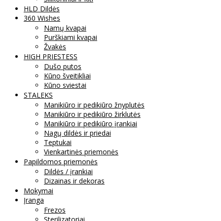
HLD Dildės
360 Wishes
Namų kvapai
Purškiami kvapai
Žvakės
HIGH PRIESTESS
Dušo putos
Kūno šveitikliai
Kūno sviestai
STALEKS
Manikiūro ir pedikiūro žnyplutės
Manikiūro ir pedikiūro žirklutės
Manikiūro ir pedikiūro įrankiai
Nagų dildės ir priedai
Teptukai
Vienkartinės priemonės
Papildomos priemonės
Dildės / įrankiai
Dizainas ir dekoras
Mokymai
Įranga
Frezos
Sterilizatoriai