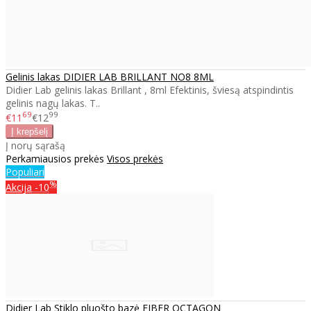
Gelinis lakas DIDIER LAB BRILLANT NO8 8ML
Didier Lab gelinis lakas Brillant , 8ml Efektinis, šviesą atspindintis
gelinis nagų lakas. T..
69
99
€11
€12
Į norų sąrašą
Perkamiausios prekės
Visos prekės
Populiari
%
Akcija
-10
Didier Lab Stiklo pluošto bazė FIBER OCTAGON