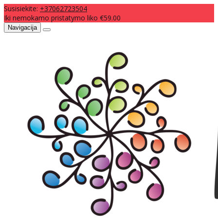
Susisiekite:
+37062723504
Iki nemokamo pristatymo liko €59.00
Navigacija