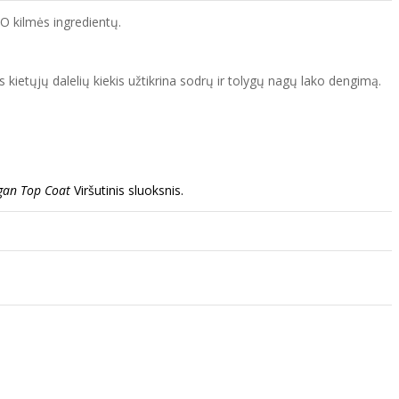
IO kilmės ingredientų.
 kietųjų dalelių kiekis užtikrina sodrų ir tolygų nagų lako dengimą.
gan Top Coat
Viršutinis sluoksnis.