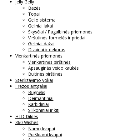
Jelly Gelly
Bazės
Topai
Gelio sistema
Geliniai lakai
Skysčiai / Pagalbinės priemonės
Viršutinės formelės ir priedai
Geliniai dažai
Dizainai ir dekoras
Vienkartinės priemonės
Vienkartinės pirštinės
Apsauginės veido kaukės
Buitinės pirštinės
Sterilizavimo vokai
Frezos antgaliai
Būgnelis
Deimantiniai
Karbidiniai
Silikoniniai ir kiti
HLD Dildės
360 Wishes
Namų kvapai
Purškiami kvapai