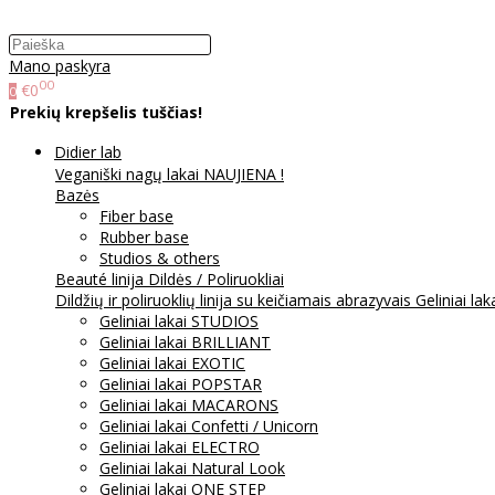
Mano paskyra
00
€0
0
Prekių krepšelis tuščias!
Didier lab
Veganiški nagų lakai NAUJIENA !
Bazės
Fiber base
Rubber base
Studios & others
Beauté linija
Dildės / Poliruokliai
Dildžių ir poliruoklių linija su keičiamais abrazyvais
Geliniai lak
Geliniai lakai STUDIOS
Geliniai lakai BRILLIANT
Geliniai lakai EXOTIC
Geliniai lakai POPSTAR
Geliniai lakai MACARONS
Geliniai lakai Confetti / Unicorn
Geliniai lakai ELECTRO
Geliniai lakai Natural Look
Geliniai lakai ONE STEP