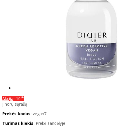
%
Akcija
-10
Į norų sąrašą
Prekės kodas:
vegan7
Turimas kiekis:
Prekė sandėlyje