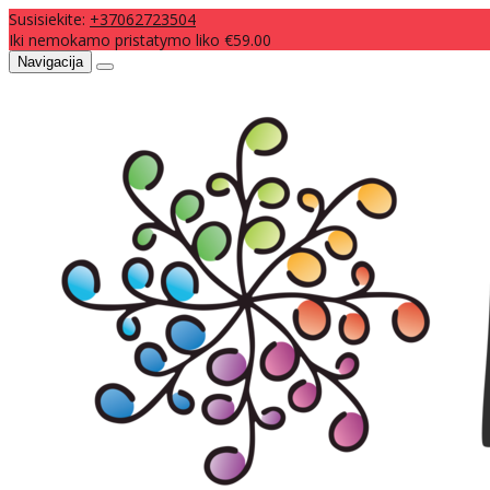
Susisiekite:
+37062723504
Iki nemokamo pristatymo liko €59.00
Navigacija