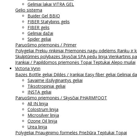
Geliniai lakai VITRA GEL
Gelio sistema
Buider Gel BBIO
FIBER Statybinis gelis
FIBER gelis
Geliniai dažai
Spider geliai
Paruošimo priemonės / Primer
Polygeliai
Prekių rinkiniai
Priemonės nagų odelėms
Rankų ir 
Skulptūrinės polybazės
Skysčiai
SPA pėdų linija
Vienkartinis p
Įrankiai / Papildomos priemonės
Topai
Teptukai
Alepo muilai
Victoria Vynn
Bazės
Bottle geliai
Dildės / Įrankiai
Easy fiber geliai
Geliniai d
Savaime išsilyginantys geliai
Tiksotropiniai geliai
INSTA geliai
Paruošimo priemonės / Skysčiai
PHARMFOOT
All IN linija
Colostrum linija
Microsilver linija
Ozone Oil linija
Urea linija
Polygeliai
Priauginimo formelės
Priežiūra
Teptukai
Topai