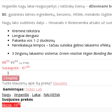
Veganiški nagų lakai reaguojantys į natūralią šviesą –
džiovinami 
BE:
gyvūninės kilmės ingredientų, benzeno, HEMA, metakrilo rūgšties
Nagų lako sudėtinės dalys – Hexanalis ir Biokeramika atsako už sustip
Kreminė tekstūra
Lengvai dengiasi
Pakanka vos 1-2 sluoksnių
Nereikalauja lempos – tačiau suteikia gelinio lakavimo efektą
3 žingsnių lakavimo sistema:
Green reactive Vegan Bonding Ba
99
99
€8
€9
su PVM
00
Sutaupote - €1
Turite klausimų apie šią prekę?
Klauskite
Gamintojas:
Didier Lab
Nagų
,
Veganiški
,
Lakai
,
NAUJIENA
Susijusios prekės
%
Akcija
-10