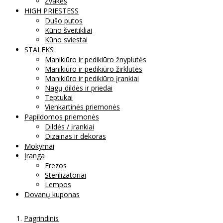
Žvakės
HIGH PRIESTESS
Dušo putos
Kūno šveitikliai
Kūno sviestai
STALEKS
Manikiūro ir pedikiūro žnyplutės
Manikiūro ir pedikiūro žirklutės
Manikiūro ir pedikiūro įrankiai
Nagų dildės ir priedai
Teptukai
Vienkartinės priemonės
Papildomos priemonės
Dildės / įrankiai
Dizainas ir dekoras
Mokymai
Įranga
Frezos
Sterilizatoriai
Lempos
Dovanų kuponas
Pagrindinis