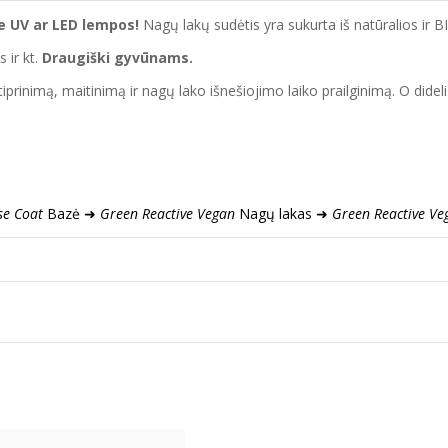
be
UV ar LED lempos!
Nagų lakų sudėtis yra sukurta iš natūralios ir B
 ir kt.
D
raugiški gyvūnams.
rinimą, maitinimą ir nagų lako išnešiojimo laiko prailginimą. O didelis
se Coat
Bazė ➜
Green Reactive Vegan
Nagų lakas ➜
Green Reactive Ve