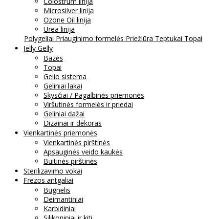
Colostrum linija
Microsilver linija
Ozone Oil linija
Urea linija
Polygeliai
Priauginimo formelės
Priežiūra
Teptukai
Topai
Jelly Gelly
Bazės
Topai
Gelio sistema
Geliniai lakai
Skysčiai / Pagalbinės priemonės
Viršutinės formelės ir priedai
Geliniai dažai
Dizainai ir dekoras
Vienkartinės priemonės
Vienkartinės pirštinės
Apsauginės veido kaukės
Buitinės pirštinės
Sterilizavimo vokai
Frezos antgaliai
Būgnelis
Deimantiniai
Karbidiniai
Silikoniniai ir kiti