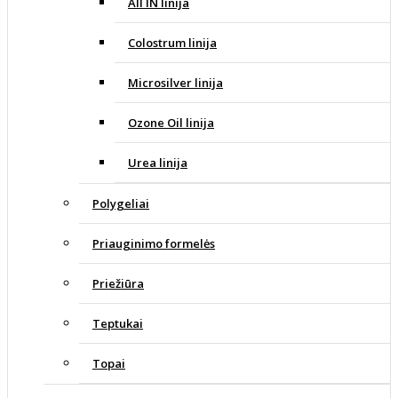
All IN linija
Colostrum linija
Microsilver linija
Ozone Oil linija
Urea linija
Polygeliai
Priauginimo formelės
Priežiūra
Teptukai
Topai