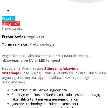
Populiari
%
Akcija
-10
Į norų sąrašą
Prekės kodas:
veganbase
Turimas kiekis:
Prekė sandėlyje
Veganiška nagų lako bazė reaguojanti į natūralią šviesą –
džiovinama be
UV ar LED lempos!
Naudojama
Green reactive
3 žingsnių lakavimo
sistemoje
(Bazė ➜ Nagų lakas ➜ Viršutinis sluoksnis), kuri sukuria
trigubą grandininę reakciją – sutvirtina lakavimą ir prailgina jo
nešiojimo laiką.
Natūralios ir BIO kilmės ingredientai.
Sudėtyje esančios surišančios mikrodalelės padeda nagų
lakui
išlikti tvirtam visą nešiojimo laiką.
„Anchor“ technologija užtikrina akimirksniu