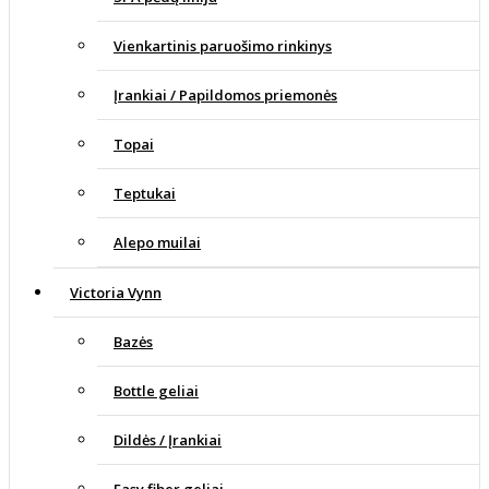
Vienkartinis paruošimo rinkinys
Įrankiai / Papildomos priemonės
Topai
Teptukai
Alepo muilai
Victoria Vynn
Bazės
Bottle geliai
Dildės / Įrankiai
Easy fiber geliai