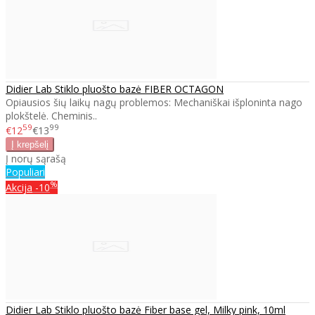
Didier Lab Stiklo pluošto bazė FIBER OCTAGON
Opiausios šių laikų nagų problemos: Mechaniškai išploninta nago
plokštelė. Cheminis..
59
99
€12
€13
Į norų sąrašą
Populiari
%
Akcija
-10
Didier Lab Stiklo pluošto bazė Fiber base gel, Milky pink, 10ml