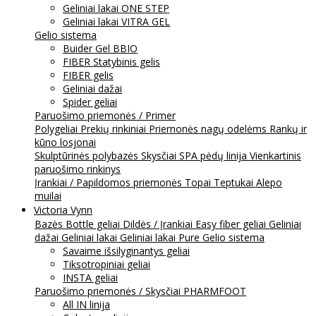
Geliniai lakai ONE STEP
Geliniai lakai VITRA GEL
Gelio sistema
Buider Gel BBIO
FIBER Statybinis gelis
FIBER gelis
Geliniai dažai
Spider geliai
Paruošimo priemonės / Primer
Polygeliai
Prekių rinkiniai
Priemonės nagų odelėms
Rankų ir
kūno losjonai
Skulptūrinės polybazės
Skysčiai
SPA pėdų linija
Vienkartinis
paruošimo rinkinys
Įrankiai / Papildomos priemonės
Topai
Teptukai
Alepo
muilai
Victoria Vynn
Bazės
Bottle geliai
Dildės / Įrankiai
Easy fiber geliai
Geliniai
dažai
Geliniai lakai
Geliniai lakai Pure
Gelio sistema
Savaime išsilyginantys geliai
Tiksotropiniai geliai
INSTA geliai
Paruošimo priemonės / Skysčiai
PHARMFOOT
All IN linija