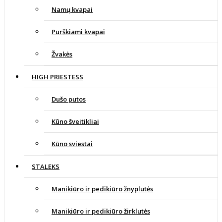
Namų kvapai
Purškiami kvapai
Žvakės
HIGH PRIESTESS
Dušo putos
Kūno šveitikliai
Kūno sviestai
STALEKS
Manikiūro ir pedikiūro žnyplutės
Manikiūro ir pedikiūro žirklutės