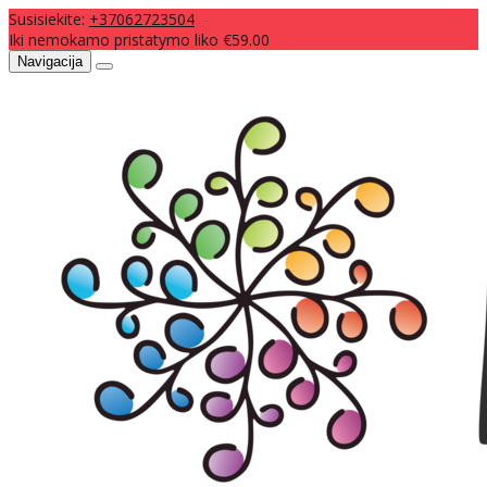
Susisiekite:
+37062723504
Iki nemokamo pristatymo liko €59.00
Navigacija