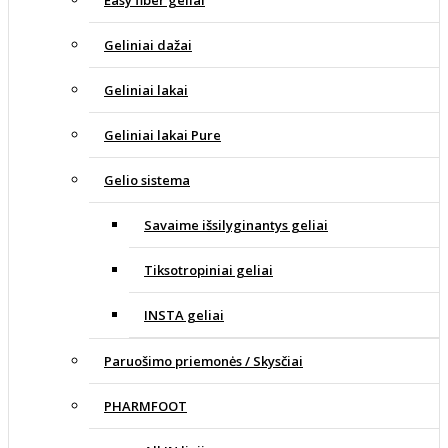
Geliniai dažai
Geliniai lakai
Geliniai lakai Pure
Gelio sistema
Savaime išsilyginantys geliai
Tiksotropiniai geliai
INSTA geliai
Paruošimo priemonės / Skysčiai
PHARMFOOT