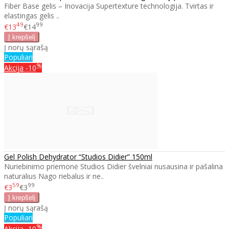
Fiber Base gelis – Inovacija Supertexture technologija. Tvirtas ir
elastingas gelis ..
49
99
€13
€14
Į norų sąrašą
Populiari
%
Akcija
-10
Gel Polish Dehydrator “Studios Didier” 150ml
Nuriebinimo priemonė Studios Didier švelniai nusausina ir pašalina
naturalius Nago riebalus ir ne..
59
99
€3
€3
Į norų sąrašą
Populiari
%
Akcija
-10