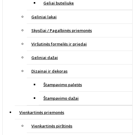
Geliai buteliuke
Geliniai lakai
Skysčiai / Pagalbinės priemonės
Viršutinės formelės ir priedai
Geliniai dažai
Dizainai ir dekoras
Štampavimo paletės
Štampavimo dažai
Vienkartinės priemonės
Vienkartinės pirštinės