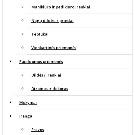
Manikiūro ir pedikiūro įrankiai
Nagų dildės ir priedai
Teptukai
Vienkartinės priemonės
Papildomos priemonės
Dildės / įrankiai
Dizainas ir dekoras
Mokymai
Įranga
Frezos