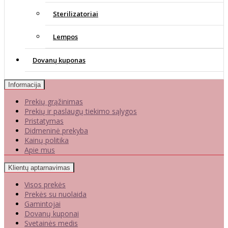
Sterilizatoriai
Lempos
Dovanų kuponas
Informacija
Prekių grąžinimas
Prekių ir paslaugų tiekimo sąlygos
Pristatymas
Didmeninė prekyba
Kainų politika
Apie mus
Klientų aptarnavimas
Visos prekės
Prekės su nuolaida
Gamintojai
Dovanų kuponai
Svetainės medis