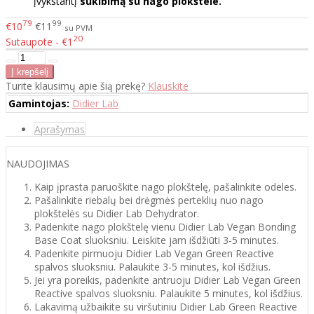
įvykstantį
sukibimą su nago plokštele.
79
99
€10
€11
su PVM
20
Sutaupote - €1
Turite klausimų apie šią prekę?
Klauskite
Gamintojas:
Didier Lab
Aprašymas
NAUDOJIMAS
Kaip įprasta paruoškite nago plokštelę, pašalinkite odeles.
Pašalinkite riebalų bei drėgmės perteklių nuo nago
plokštelės su Didier Lab Dehydrator.
Padenkite nago plokštelę vienu Didier Lab Vegan Bonding
Base Coat sluoksniu. Leiskite jam išdžiūti 3-5 minutes.
Padenkite pirmuoju Didier Lab Vegan Green Reactive
spalvos sluoksniu. Palaukite 3-5 minutes, kol išdžius.
Jei yra poreikis, padenkite antruoju Didier Lab Vegan Green
Reactive spalvos sluoksniu. Palaukite 5 minutes, kol išdžius.
Lakavimą užbaikite su viršutiniu Didier Lab Green Reactive