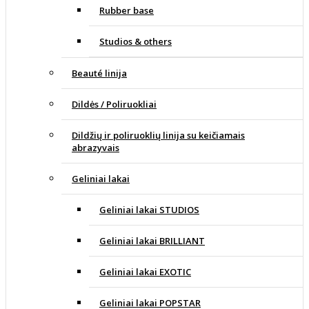
Rubber base
Studios & others
Beauté linija
Dildės / Poliruokliai
Dildžių ir poliruoklių linija su keičiamais
abrazyvais
Geliniai lakai
Geliniai lakai STUDIOS
Geliniai lakai BRILLIANT
Geliniai lakai EXOTIC
Geliniai lakai POPSTAR