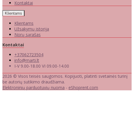
Kontaktai
Klientams
Klientams
Užsakymų istorija
Norų sąrašas
Kontaktai
+37062723504
info@marti.lt
I-V 9.00-18.00 VI 09.00-14.00
2026 © Visos teisės saugomos. Kopijuoti, platinti svetainės turinį
be autorių sutikimo draudžiama.
Elektroninių parduotuvių nuoma
-
eShoprent.com