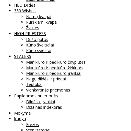
HLD Dildės
360 Wishes
Namų kvapai
Purškiami kvapai
Žvakės
HIGH PRIESTESS
Dušo putos
Kūno šveitikliai
Kūno sviestai
STALEKS
Manikiūro ir pedikiūro žnyplutės
Manikiūro ir pedikiūro žirklutės
Manikiūro ir pedikiūro įrankiai
Nagų dildės ir priedai
Teptukai
Vienkartinės priemonės
Papildomos priemonės
Dildės / įrankiai
Dizainas ir dekoras
Mokymai
Įranga
Frezos
Sterilizatoriai