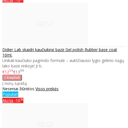
Didier Lab skaidri kaučiukinė bazė Gel polish Rubber base coat
10ml.
Unikali kaučiuko pagrindo formulė – aukščiausio lygio gelinio nagų
lako bazė rinkoje! Ji ti..
59
99
€12
€13
Į norų sąrašą
Neseniai žiūrėtos
Visos prekės
Populiari
%
Akcija
-10