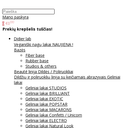
Mano paskyra
00
€0
0
Prekių krepšelis tuščias!
Didier lab
Veganiški nagų lakai NAUJIENA !
Bazės
Fiber base
Rubber base
Studios & others
Beauté linija
Dildės / Poliruokliai
Dildžių ir poliruoklių linija su keičiamais abrazyvais
Geliniai
lakai
Geliniai lakai STUDIOS
Geliniai lakai BRILLIANT
Geliniai lakai EXOTIC
Geliniai lakai POPSTAR
Geliniai lakai MACARONS
Geliniai lakai Confetti / Unicorn
Geliniai lakai ELECTRO
Geliniai lakai Natural Look