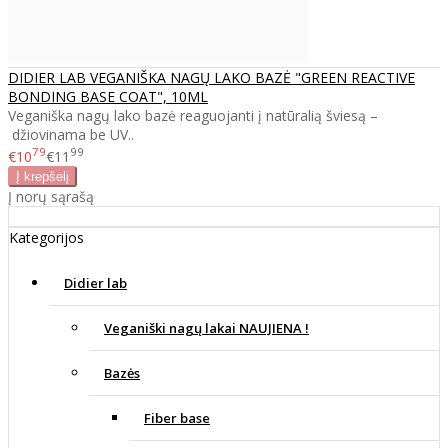
DIDIER LAB VEGANIŠKA NAGŲ LAKO BAZĖ "GREEN REACTIVE
BONDING BASE COAT", 10ML
Veganiška nagų lako bazė reaguojanti į natūralią šviesą –
džiovinama be UV..
79
99
€10
€11
Į norų sąrašą
Kategorijos
Didier lab
Veganiški nagų lakai NAUJIENA !
Bazės
Fiber base