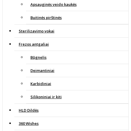
Apsauginės veido kaukės
Buitinės pirštinės
Sterilizavimo vokai
Frezos antgaliai
Būgnelis
Deimantiniai
Karbidiniai
Silikoniniai ir kiti
HLD Dildės
360 Wishes