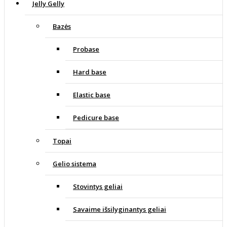
Jelly Gelly
Bazės
Probase
Hard base
Elastic base
Pedicure base
Topai
Gelio sistema
Stovintys geliai
Savaime išsilyginantys geliai