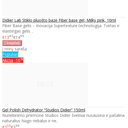
Didier Lab Stiklo pluošto bazė Fiber base gel, Milky pink, 10ml
Fiber Base gelis – Inovacija Supertexture technologija. Tvirtas ir
elastingas gelis ..
49
99
€13
€14
Į norų sąrašą
Populiari
%
Akcija
-10
Gel Polish Dehydrator “Studios Didier” 150ml
Nuriebinimo priemonė Studios Didier švelniai nusausina ir pašalina
naturalius Nago riebalus ir ne..
59
99
€3
€3