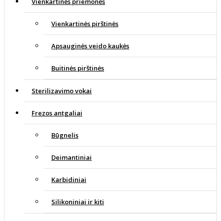
Vienkartinės priemonės
Vienkartinės pirštinės
Apsauginės veido kaukės
Buitinės pirštinės
Sterilizavimo vokai
Frezos antgaliai
Būgnelis
Deimantiniai
Karbidiniai
Silikoniniai ir kiti