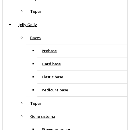
Topai
Jelly Gelly
Bazės
Probase
Hard base
Elastic base
Pedicure base
Topai
Gelio sistema
Stovintys geliai