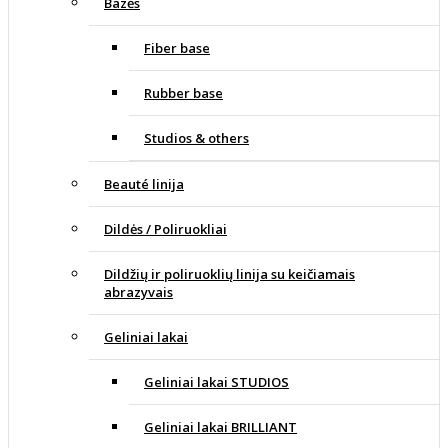
Bazės
Fiber base
Rubber base
Studios & others
Beauté linija
Dildės / Poliruokliai
Dildžių ir poliruoklių linija su keičiamais
abrazyvais
Geliniai lakai
Geliniai lakai STUDIOS
Geliniai lakai BRILLIANT