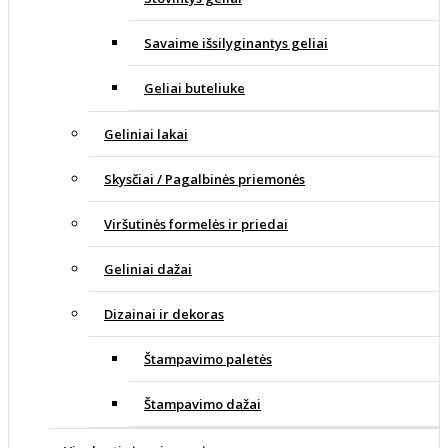
Savaime išsilyginantys geliai
Geliai buteliuke
Geliniai lakai
Skysčiai / Pagalbinės priemonės
Viršutinės formelės ir priedai
Geliniai dažai
Dizainai ir dekoras
Štampavimo paletės
Štampavimo dažai