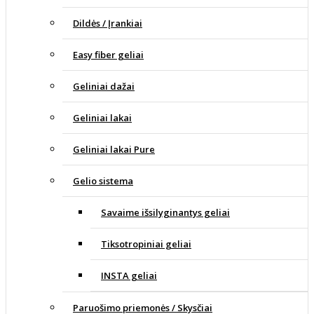
Dildės / Įrankiai
Easy fiber geliai
Geliniai dažai
Geliniai lakai
Geliniai lakai Pure
Gelio sistema
Savaime išsilyginantys geliai
Tiksotropiniai geliai
INSTA geliai
Paruošimo priemonės / Skysčiai