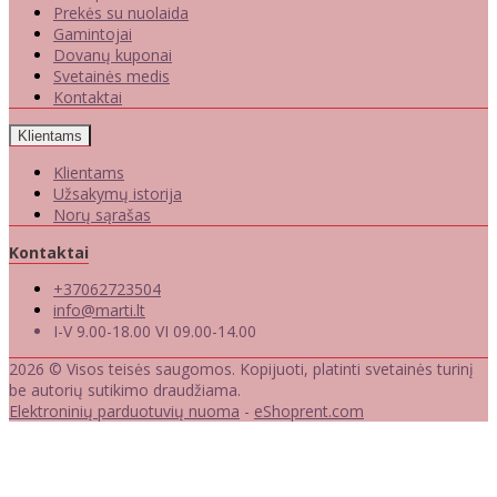
Prekės su nuolaida
Gamintojai
Dovanų kuponai
Svetainės medis
Kontaktai
Klientams
Klientams
Užsakymų istorija
Norų sąrašas
Kontaktai
+37062723504
info@marti.lt
I-V 9.00-18.00 VI 09.00-14.00
2026 © Visos teisės saugomos. Kopijuoti, platinti svetainės turinį
be autorių sutikimo draudžiama.
Elektroninių parduotuvių nuoma
-
eShoprent.com