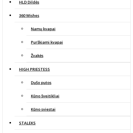
HLD Dildės
360 Wishes
Namų kvapai
Purškiami kvapai
Žvakės
HIGH PRIESTESS
Dušo putos
Kūno šveitikliai
Kūno sviestai
STALEKS