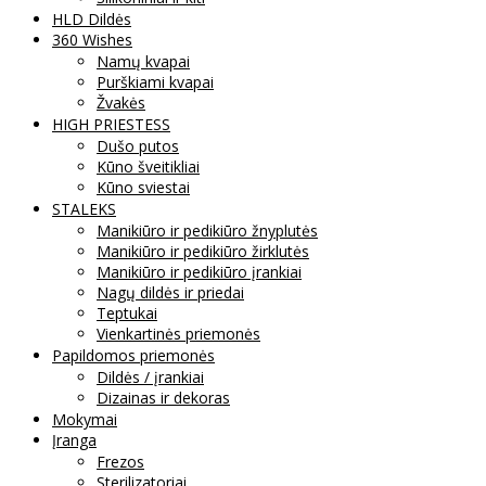
HLD Dildės
360 Wishes
Namų kvapai
Purškiami kvapai
Žvakės
HIGH PRIESTESS
Dušo putos
Kūno šveitikliai
Kūno sviestai
STALEKS
Manikiūro ir pedikiūro žnyplutės
Manikiūro ir pedikiūro žirklutės
Manikiūro ir pedikiūro įrankiai
Nagų dildės ir priedai
Teptukai
Vienkartinės priemonės
Papildomos priemonės
Dildės / įrankiai
Dizainas ir dekoras
Mokymai
Įranga
Frezos
Sterilizatoriai