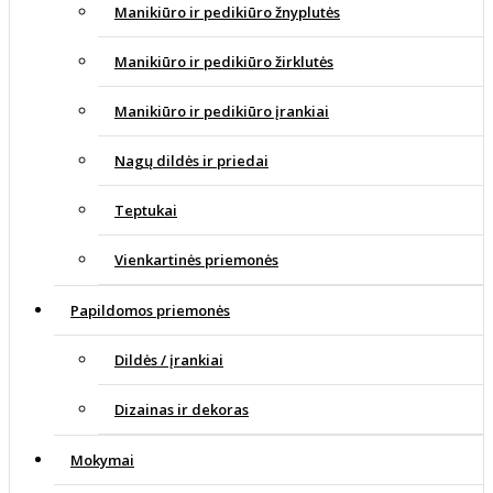
Manikiūro ir pedikiūro žnyplutės
Manikiūro ir pedikiūro žirklutės
Manikiūro ir pedikiūro įrankiai
Nagų dildės ir priedai
Teptukai
Vienkartinės priemonės
Papildomos priemonės
Dildės / įrankiai
Dizainas ir dekoras
Mokymai