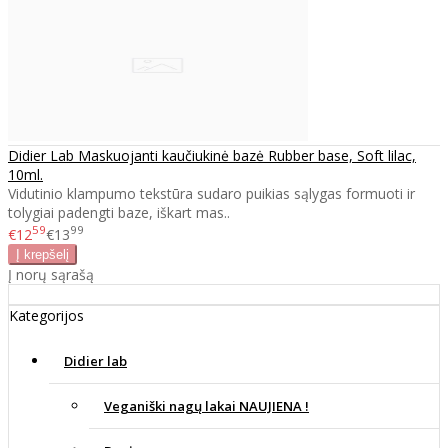
Didier Lab Maskuojanti kaučiukinė bazė Rubber base, Soft lilac,
10ml.
Vidutinio klampumo tekstūra sudaro puikias sąlygas formuoti ir
tolygiai padengti baze, iškart mas..
59
99
€12
€13
Į norų sąrašą
Kategorijos
Didier lab
Veganiški nagų lakai NAUJIENA !