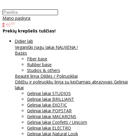
Mano paskyra
00
€0
0
Prekių krepšelis tuščias!
Didier lab
Veganiški nagų lakai NAUJIENA !
Bazės
Fiber base
Rubber base
Studios & others
Beauté linija
Dildės / Poliruokliai
Dildžių ir poliruoklių linija su keičiamais abrazyvais
Geliniai
lakai
Geliniai lakai STUDIOS
Geliniai lakai BRILLIANT
Geliniai lakai EXOTIC
Geliniai lakai POPSTAR
Geliniai lakai MACARONS
Geliniai lakai Confetti / Unicorn
Geliniai lakai ELECTRO
Geliniai lakai Natural Look