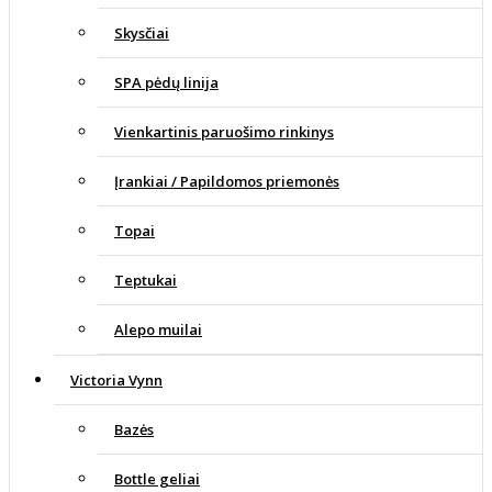
Skysčiai
SPA pėdų linija
Vienkartinis paruošimo rinkinys
Įrankiai / Papildomos priemonės
Topai
Teptukai
Alepo muilai
Victoria Vynn
Bazės
Bottle geliai