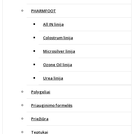
PHARMFOOT
All IN linija
Colostrum linija
Microsilver linija
Ozone Oil linija
Urea linija
Polygeliai
Priauginimo formelės
Priežiūra
Teptukai