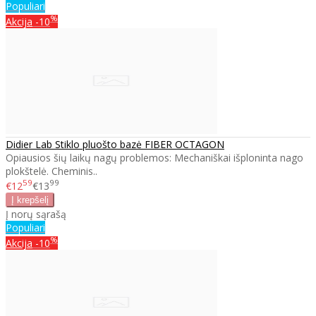
Populiari
%
Akcija
-10
Didier Lab Stiklo pluošto bazė FIBER OCTAGON
Opiausios šių laikų nagų problemos: Mechaniškai išploninta nago
plokštelė. Cheminis..
59
99
€12
€13
Į norų sąrašą
Populiari
%
Akcija
-10