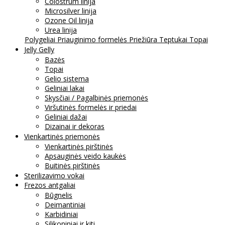
Colostrum linija
Microsilver linija
Ozone Oil linija
Urea linija
Polygeliai
Priauginimo formelės
Priežiūra
Teptukai
Topai
Jelly Gelly
Bazės
Topai
Gelio sistema
Geliniai lakai
Skysčiai / Pagalbinės priemonės
Viršutinės formelės ir priedai
Geliniai dažai
Dizainai ir dekoras
Vienkartinės priemonės
Vienkartinės pirštinės
Apsauginės veido kaukės
Buitinės pirštinės
Sterilizavimo vokai
Frezos antgaliai
Būgnelis
Deimantiniai
Karbidiniai
Silikoniniai ir kiti