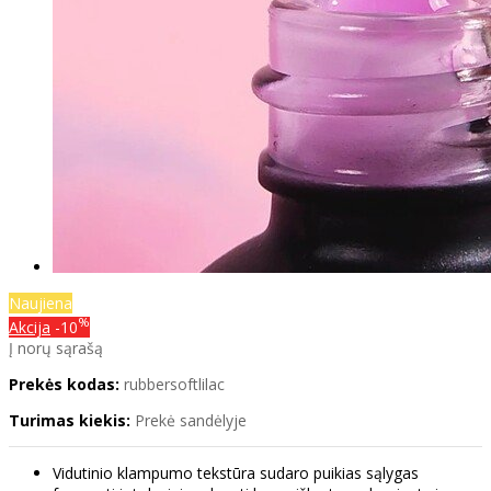
Naujiena
%
Akcija
-10
Į norų sąrašą
Prekės kodas:
rubbersoftlilac
Turimas kiekis:
Prekė sandėlyje
Vidutinio klampumo tekstūra sudaro puikias sąlygas