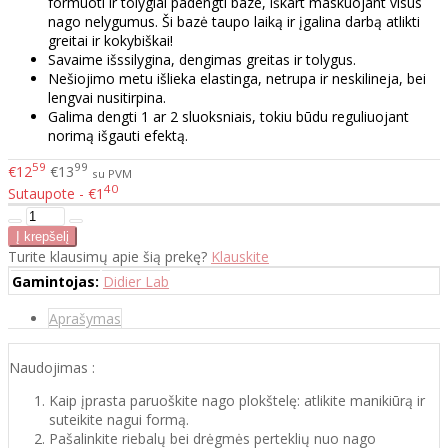
formuoti ir tolygiai padengti baze, iškart maskuojant visus
nago nelygumus. Ši bazė taupo laiką ir įgalina darbą atlikti
greitai ir kokybiškai!
Savaime išssilygina, dengimas greitas ir tolygus.
Nešiojimo metu išlieka elastinga, netrupa ir neskilineja, bei
lengvai nusitirpina.
Galima dengti 1 ar 2 sluoksniais, tokiu būdu reguliuojant
norimą išgauti efektą.
59
99
€12
€13
su PVM
40
Sutaupote - €1
Turite klausimų apie šią prekę?
Klauskite
Gamintojas:
Didier Lab
Aprašymas
Naudojimas :
Kaip įprasta paruoškite nago plokštelę: atlikite manikiūrą ir
suteikite nagui formą.
Pašalinkite riebalų bei drėgmės perteklių nuo nago