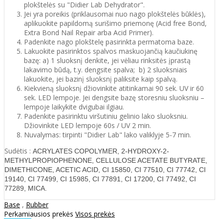
plokštelės su "Didier Lab Dehydrator".
Jei yra poreikis (priklausomai nuo nago plokštelės būklės),
aplikuokite papildomą surišimo priemonę (Acid free Bond,
Extra Bond Nail Repair arba Acid Primer).
Padenkite nago plokštelę pasirinkta permatoma baze.
Lakuokite pasirinktos spalvos maskuojančią kaučiukinę
bazę: a) 1 sluoksnį denkite, jei vėliau rinksitės įprastą
lakavimo būdą, t.y. dengsite spalva; b) 2 sluoksniais
lakuokite, jei bazinį sluoksnį paliksite kaip spalvą.
Kiekvieną sluoksnį džiovinkite atitinkamai 90 sek. UV ir 60
sek. LED lempoje. Jei dengsite bazę storesniu sluoksniu –
lempoje laikykite dvigubai ilgiau.
Padenkite pasirinktu viršutiniu gelinio lako sluoksniu.
Džiovinkite LED lempoje 60s / UV 2 min.
Nuvalymas: tirpinti "Didier Lab" lako valiklyje 5-7 min.
Sudėtis :
ACRYLATES COPOLYMER, 2-HYDROXY-2-
METHYLPROPIOPHENONE, CELLULOSE ACETATE BUTYRATE,
DIMETHICONE, ACETIC ACID, CI 15850, CI 77510, CI 77742, CI
19140, CI 77499, CI 15985, CI 77891, CI 17200, CI 77492, CI
77289, MICA.
Base
,
Rubber
Perkamiausios prekės
Visos prekės