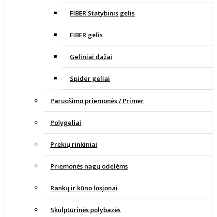
FIBER Statybinis gelis
FIBER gelis
Geliniai dažai
Spider geliai
Paruošimo priemonės / Primer
Polygeliai
Prekių rinkiniai
Priemonės nagų odelėms
Rankų ir kūno losjonai
Skulptūrinės polybazės