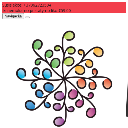
Susisiekite:
+37062723504
Iki nemokamo pristatymo liko €59.00
Navigacija