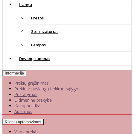
Įranga
Frezos
Sterilizatoriai
Lempos
Dovanų kuponas
Informacija
Prekių grąžinimas
Prekių ir paslaugų tiekimo sąlygos
Pristatymas
Didmeninė prekyba
Kainų politika
Apie mus
Klientų aptarnavimas
Visos prekės