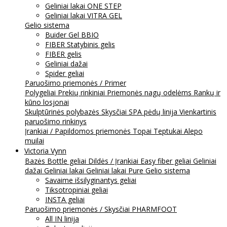
Geliniai lakai ONE STEP
Geliniai lakai VITRA GEL
Gelio sistema
Buider Gel BBIO
FIBER Statybinis gelis
FIBER gelis
Geliniai dažai
Spider geliai
Paruošimo priemonės / Primer
Polygeliai
Prekių rinkiniai
Priemonės nagų odelėms
Rankų ir
kūno losjonai
Skulptūrinės polybazės
Skysčiai
SPA pėdų linija
Vienkartinis
paruošimo rinkinys
Įrankiai / Papildomos priemonės
Topai
Teptukai
Alepo
muilai
Victoria Vynn
Bazės
Bottle geliai
Dildės / Įrankiai
Easy fiber geliai
Geliniai
dažai
Geliniai lakai
Geliniai lakai Pure
Gelio sistema
Savaime išsilyginantys geliai
Tiksotropiniai geliai
INSTA geliai
Paruošimo priemonės / Skysčiai
PHARMFOOT
All IN linija