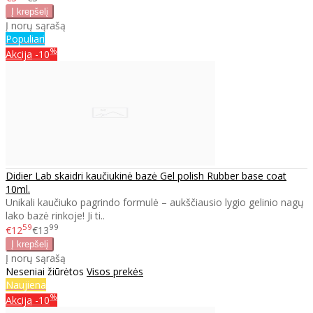
Į norų sąrašą
Populiari
%
Akcija
-10
Didier Lab skaidri kaučiukinė bazė Gel polish Rubber base coat
10ml.
Unikali kaučiuko pagrindo formulė – aukščiausio lygio gelinio nagų
lako bazė rinkoje! Ji ti..
59
99
€12
€13
Į norų sąrašą
Neseniai žiūrėtos
Visos prekės
Naujiena
%
Akcija
-10