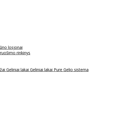
kūno losjonai
aruošimo rinkinys
ažai
Geliniai lakai
Geliniai lakai Pure
Gelio sistema