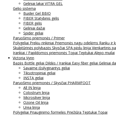
Geliniai lakai VITRA GEL
Gelio sistema
Buider Gel BBIO
FIBER Statybinis gelis
FIBER gelis
Geliniai dažai
Spider geliai
Paruošimo priemonės / Primer
Polygeliai
Prekių rinkiniai
Priemonės nagų odelėms
Rankų ir 
Skulptūrinės polybazės
Skysčiai
SPA pėdų linija
Vienkartinis p
Įrankiai / Papildomos priemonės
Topai
Teptukai
Alepo muilai
Victoria Vynn
Bazės
Bottle geliai
Dildės / Įrankiai
Easy fiber geliai
Geliniai d
Savaime išsilyginantys geliai
Tiksotropiniai geliai
INSTA geliai
Paruošimo priemonės / Skysčiai
PHARMFOOT
All IN linija
Colostrum linija
Microsilver linija
Ozone Oil linija
Urea linija
Polygeliai
Priauginimo formelės
Priežiūra
Teptukai
Topai