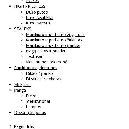
Žvakės
HIGH PRIESTESS
Dušo putos
Kūno šveitikliai
Kūno sviestai
STALEKS
Manikiūro ir pedikiūro žnyplutės
Manikiūro ir pedikiūro žirklutės
Manikiūro ir pedikiūro įrankiai
Nagų dildės ir priedai
Teptukai
Vienkartinės priemonės
Papildomos priemonės
Dildės / įrankiai
Dizainas ir dekoras
Mokymai
Įranga
Frezos
Sterilizatoriai
Lempos
Dovanų kuponas
Pagrindinis