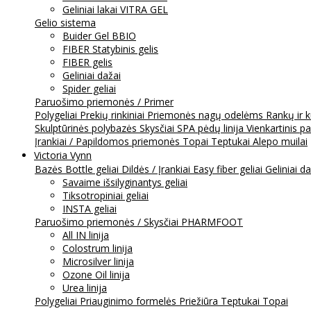
Geliniai lakai VITRA GEL
Gelio sistema
Buider Gel BBIO
FIBER Statybinis gelis
FIBER gelis
Geliniai dažai
Spider geliai
Paruošimo priemonės / Primer
Polygeliai
Prekių rinkiniai
Priemonės nagų odelėms
Rankų ir 
Skulptūrinės polybazės
Skysčiai
SPA pėdų linija
Vienkartinis p
Įrankiai / Papildomos priemonės
Topai
Teptukai
Alepo muilai
Victoria Vynn
Bazės
Bottle geliai
Dildės / Įrankiai
Easy fiber geliai
Geliniai d
Savaime išsilyginantys geliai
Tiksotropiniai geliai
INSTA geliai
Paruošimo priemonės / Skysčiai
PHARMFOOT
All IN linija
Colostrum linija
Microsilver linija
Ozone Oil linija
Urea linija
Polygeliai
Priauginimo formelės
Priežiūra
Teptukai
Topai