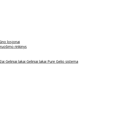
kūno losjonai
aruošimo rinkinys
ažai
Geliniai lakai
Geliniai lakai Pure
Gelio sistema