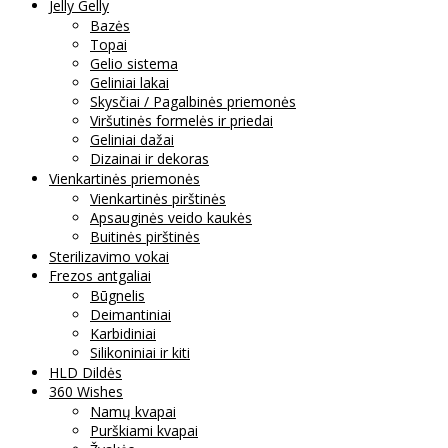
Jelly Gelly
Bazės
Topai
Gelio sistema
Geliniai lakai
Skysčiai / Pagalbinės priemonės
Viršutinės formelės ir priedai
Geliniai dažai
Dizainai ir dekoras
Vienkartinės priemonės
Vienkartinės pirštinės
Apsauginės veido kaukės
Buitinės pirštinės
Sterilizavimo vokai
Frezos antgaliai
Būgnelis
Deimantiniai
Karbidiniai
Silikoniniai ir kiti
HLD Dildės
360 Wishes
Namų kvapai
Purškiami kvapai