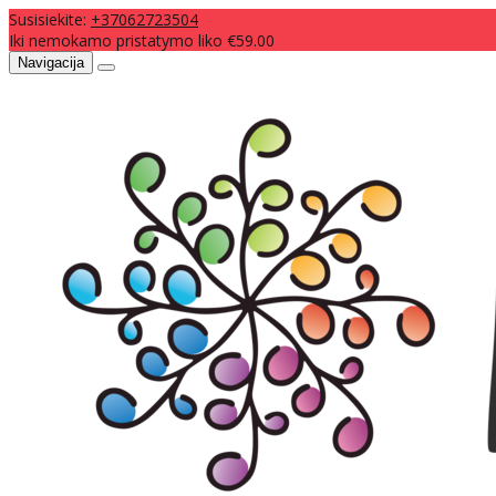
Susisiekite:
+37062723504
Iki nemokamo pristatymo liko €59.00
Navigacija