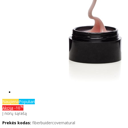
Naujiena
Populiari
%
Akcija
-10
Į norų sąrašą
Prekės kodas:
fiberbuidercovernatural