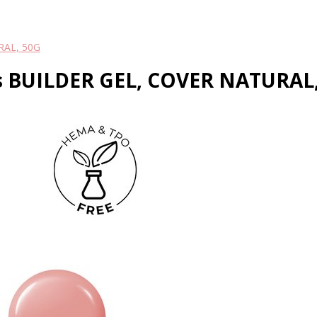
URAL, 50G
lis BUILDER GEL, COVER NATURAL