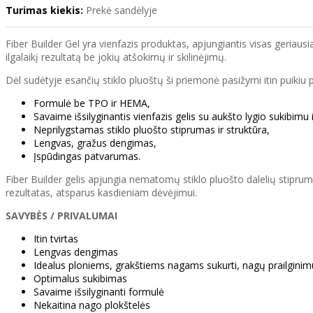
Turimas kiekis:
Prekė sandėlyje
Fiber Builder Gel yra vienfazis produktas, apjungiantis visas geriaus
ilgalaikį rezultatą be jokių atšokimų ir skilinėjimų.
Dėl sudėtyje esančių stiklo pluoštų ši priemonė pasižymi itin puikiu 
Formulė be TPO ir HEMA,
Savaime išsilyginantis vienfazis gelis su aukšto lygio sukibimu 
Neprilygstamas stiklo pluošto stiprumas ir struktūra,
Lengvas, gražus dengimas,
Įspūdingas patvarumas.
Fiber Builder gelis apjungia nematomų stiklo pluošto dalelių stiprum
rezultatas, atsparus kasdieniam dėvėjimui.
SAVYBĖS / PRIVALUMAI
Itin tvirtas
Lengvas dengimas
Idealus ploniems, grakštiems nagams sukurti, nagų prailginimui
Optimalus sukibimas
Savaime išsilyginanti formulė
Nekaitina nago plokštelės