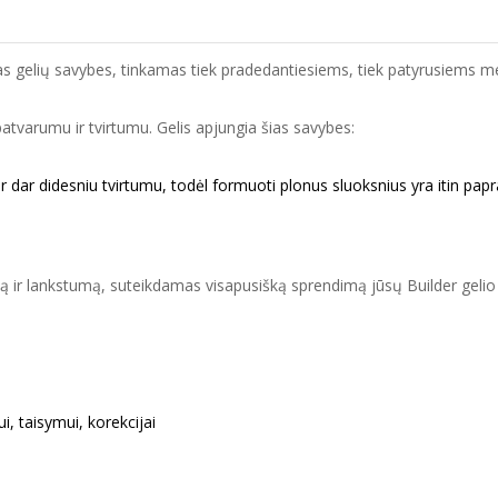
ias gelių savybes, tinkamas tiek pradedantiesiems, tiek patyrusiems meis
patvarumu ir tvirtumu. Gelis apjungia šias savybes:
ir dar didesniu tvirtumu, todėl formuoti plonus sluoksnius yra itin papr
ą ir lankstumą, suteikdamas visapusišką sprendimą jūsų Builder gelio p
, taisymui, korekcijai