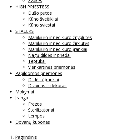
Žvakės
HIGH PRIESTESS
Dušo putos
Kūno šveitikliai
Kūno sviestai
STALEKS
Manikiūro ir pedikiūro žnyplutės
Manikiūro ir pedikiūro žirklutės
Manikiūro ir pedikiūro įrankiai
Nagų dildės ir priedai
Teptukai
Vienkartinės priemonės
Papildomos priemonės
Dildės / įrankiai
Dizainas ir dekoras
Mokymai
Įranga
Frezos
Sterilizatoriai
Lempos
Dovanų kuponas
Pagrindinis