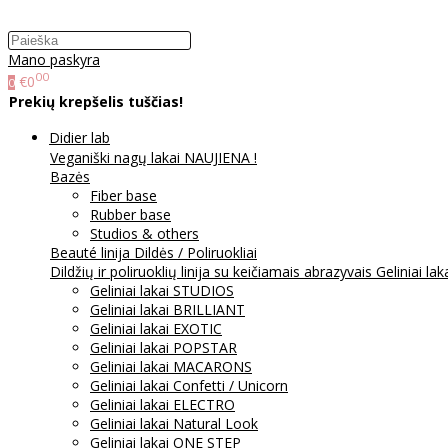
Mano paskyra
00
€0
0
Prekių krepšelis tuščias!
Didier lab
Veganiški nagų lakai NAUJIENA !
Bazės
Fiber base
Rubber base
Studios & others
Beauté linija
Dildės / Poliruokliai
Dildžių ir poliruoklių linija su keičiamais abrazyvais
Geliniai lak
Geliniai lakai STUDIOS
Geliniai lakai BRILLIANT
Geliniai lakai EXOTIC
Geliniai lakai POPSTAR
Geliniai lakai MACARONS
Geliniai lakai Confetti / Unicorn
Geliniai lakai ELECTRO
Geliniai lakai Natural Look
Geliniai lakai ONE STEP