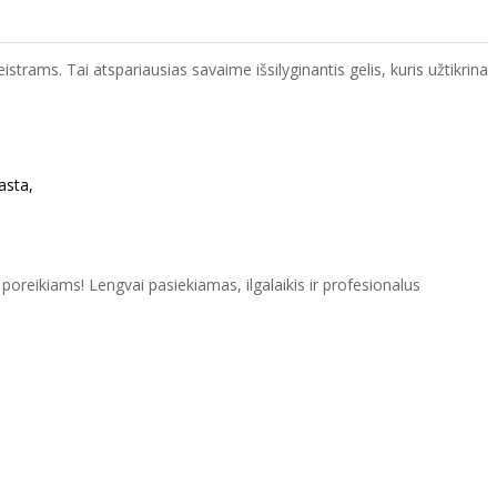
trams. Tai atspariausias savaime išsilyginantis gelis, kuris užtikrina
asta,
oreikiams! Lengvai pasiekiamas, ilgalaikis ir profesionalus