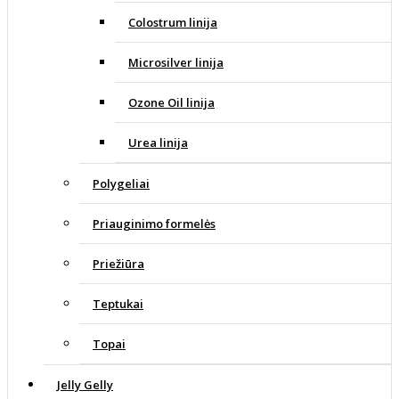
Colostrum linija
Microsilver linija
Ozone Oil linija
Urea linija
Polygeliai
Priauginimo formelės
Priežiūra
Teptukai
Topai
Jelly Gelly