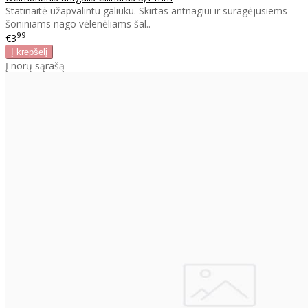
Statinaitė užapvalintu galiuku. Skirtas antnagiui ir suragėjusiems
šoniniams nago vėlenėliams šal..
99
€3
Į norų sąrašą