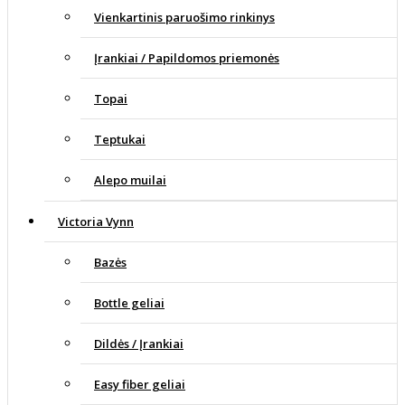
Vienkartinis paruošimo rinkinys
Įrankiai / Papildomos priemonės
Topai
Teptukai
Alepo muilai
Victoria Vynn
Bazės
Bottle geliai
Dildės / Įrankiai
Easy fiber geliai