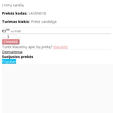
Į norų sąrašą
Prekės kodas:
LASRN018
Turimas kiekis:
Prekė sandėlyje
99
€3
su PVM
Turite klausimų apie šią prekę?
Klauskite
Deimantiniai
Susijusios prekės
Populiari