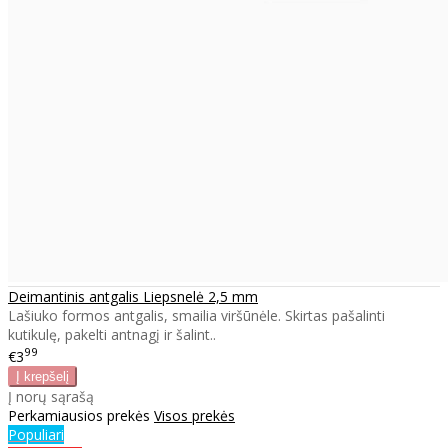
Deimantinis antgalis Liepsnelė 2,5 mm
Lašiuko formos antgalis, smailia viršūnėle. Skirtas pašalinti
kutikulę, pakelti antnagį ir šalint..
99
€3
Į norų sąrašą
Perkamiausios prekės
Visos prekės
Populiari