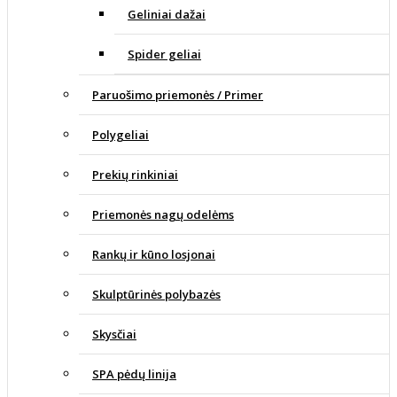
Geliniai dažai
Spider geliai
Paruošimo priemonės / Primer
Polygeliai
Prekių rinkiniai
Priemonės nagų odelėms
Rankų ir kūno losjonai
Skulptūrinės polybazės
Skysčiai
SPA pėdų linija