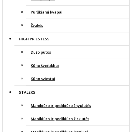
Purškiami kvapai
Žvakės
HIGH PRIESTESS
Dušo putos
Kūno šveitikliai
Kūno sviestai
STALEKS
Manikiūro ir pedikiūro žnyplutės
Manikiūro ir pedikiūro žirklutės