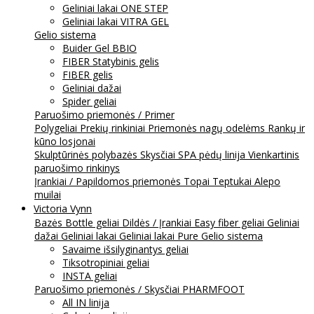
Geliniai lakai ONE STEP
Geliniai lakai VITRA GEL
Gelio sistema
Buider Gel BBIO
FIBER Statybinis gelis
FIBER gelis
Geliniai dažai
Spider geliai
Paruošimo priemonės / Primer
Polygeliai
Prekių rinkiniai
Priemonės nagų odelėms
Rankų ir
kūno losjonai
Skulptūrinės polybazės
Skysčiai
SPA pėdų linija
Vienkartinis
paruošimo rinkinys
Įrankiai / Papildomos priemonės
Topai
Teptukai
Alepo
muilai
Victoria Vynn
Bazės
Bottle geliai
Dildės / Įrankiai
Easy fiber geliai
Geliniai
dažai
Geliniai lakai
Geliniai lakai Pure
Gelio sistema
Savaime išsilyginantys geliai
Tiksotropiniai geliai
INSTA geliai
Paruošimo priemonės / Skysčiai
PHARMFOOT
All IN linija