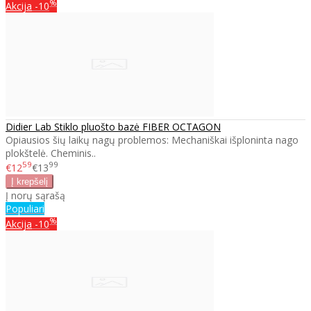
%
Akcija
-10
Didier Lab Stiklo pluošto bazė FIBER OCTAGON
Opiausios šių laikų nagų problemos: Mechaniškai išploninta nago
plokštelė. Cheminis..
59
99
€12
€13
Į norų sąrašą
Populiari
%
Akcija
-10