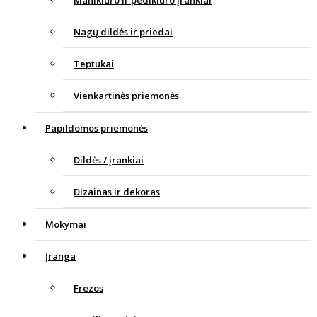
Manikiūro ir pedikiūro įrankiai
Nagų dildės ir priedai
Teptukai
Vienkartinės priemonės
Papildomos priemonės
Dildės / įrankiai
Dizainas ir dekoras
Mokymai
Įranga
Frezos