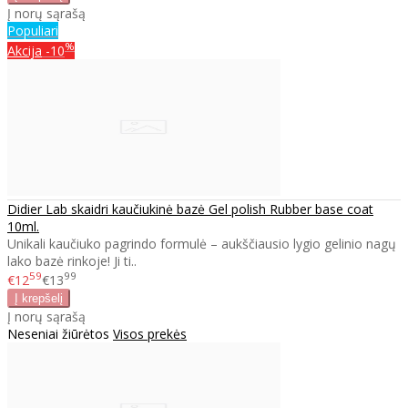
Į norų sąrašą
Populiari
%
Akcija
-10
Didier Lab skaidri kaučiukinė bazė Gel polish Rubber base coat
10ml.
Unikali kaučiuko pagrindo formulė – aukščiausio lygio gelinio nagų
lako bazė rinkoje! Ji ti..
59
99
€12
€13
Į norų sąrašą
Neseniai žiūrėtos
Visos prekės