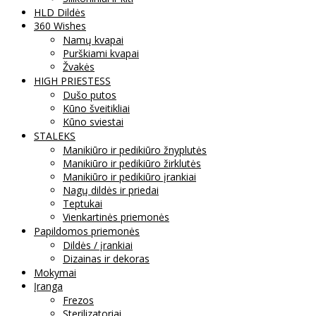
HLD Dildės
360 Wishes
Namų kvapai
Purškiami kvapai
Žvakės
HIGH PRIESTESS
Dušo putos
Kūno šveitikliai
Kūno sviestai
STALEKS
Manikiūro ir pedikiūro žnyplutės
Manikiūro ir pedikiūro žirklutės
Manikiūro ir pedikiūro įrankiai
Nagų dildės ir priedai
Teptukai
Vienkartinės priemonės
Papildomos priemonės
Dildės / įrankiai
Dizainas ir dekoras
Mokymai
Įranga
Frezos
Sterilizatoriai