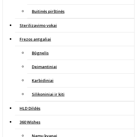
Buitinės pirštinės
Sterilizavimo vokai
Frezos antgaliai
Būgnelis
Deimantiniai
Karbidiniai
Silikoniniai ir kiti
HLD Dildės
360 Wishes
Namų kvapai