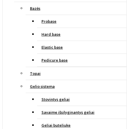
Bazės
Probase
Hard base
Elastic base
Pedicure base
Topai
Gelio sistema
Stovintys geliai
Savaime išsilyginantys geliai
Geliai buteliuke