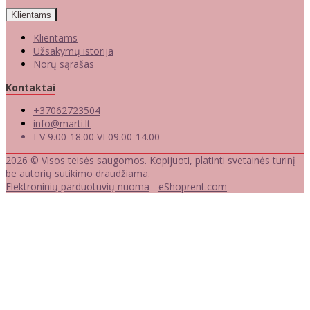
Klientams
Klientams
Užsakymų istorija
Norų sąrašas
Kontaktai
+37062723504
info@marti.lt
I-V 9.00-18.00 VI 09.00-14.00
2026 © Visos teisės saugomos. Kopijuoti, platinti svetainės turinį
be autorių sutikimo draudžiama.
Elektroninių parduotuvių nuoma
-
eShoprent.com