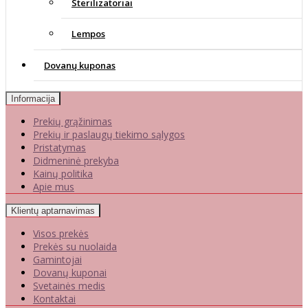
Sterilizatoriai
Lempos
Dovanų kuponas
Informacija
Prekių grąžinimas
Prekių ir paslaugų tiekimo sąlygos
Pristatymas
Didmeninė prekyba
Kainų politika
Apie mus
Klientų aptarnavimas
Visos prekės
Prekės su nuolaida
Gamintojai
Dovanų kuponai
Svetainės medis
Kontaktai