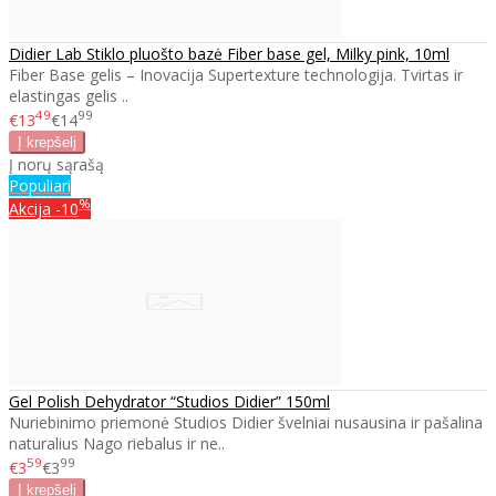
Didier Lab Stiklo pluošto bazė Fiber base gel, Milky pink, 10ml
Fiber Base gelis – Inovacija Supertexture technologija. Tvirtas ir
elastingas gelis ..
49
99
€13
€14
Į norų sąrašą
Populiari
%
Akcija
-10
Gel Polish Dehydrator “Studios Didier” 150ml
Nuriebinimo priemonė Studios Didier švelniai nusausina ir pašalina
naturalius Nago riebalus ir ne..
59
99
€3
€3