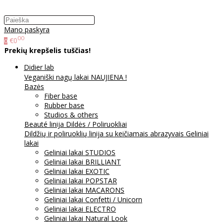
Mano paskyra
00
€0
0
Prekių krepšelis tuščias!
Didier lab
Veganiški nagų lakai NAUJIENA !
Bazės
Fiber base
Rubber base
Studios & others
Beauté linija
Dildės / Poliruokliai
Dildžių ir poliruoklių linija su keičiamais abrazyvais
Geliniai
lakai
Geliniai lakai STUDIOS
Geliniai lakai BRILLIANT
Geliniai lakai EXOTIC
Geliniai lakai POPSTAR
Geliniai lakai MACARONS
Geliniai lakai Confetti / Unicorn
Geliniai lakai ELECTRO
Geliniai lakai Natural Look