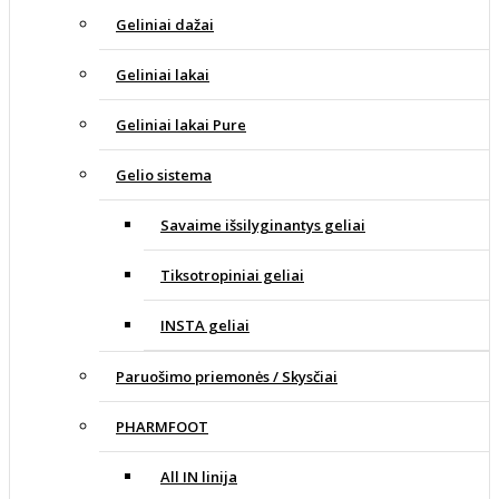
Geliniai dažai
Geliniai lakai
Geliniai lakai Pure
Gelio sistema
Savaime išsilyginantys geliai
Tiksotropiniai geliai
INSTA geliai
Paruošimo priemonės / Skysčiai
PHARMFOOT
All IN linija