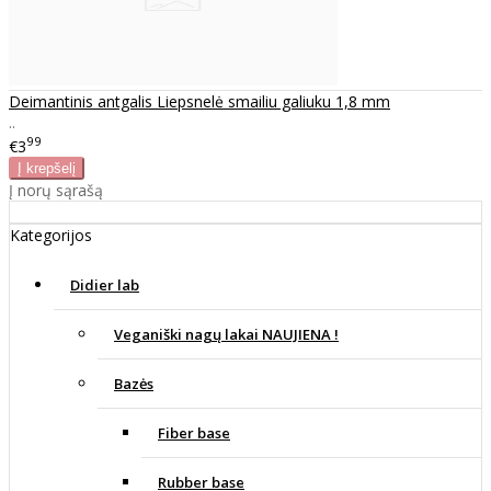
Deimantinis antgalis Liepsnelė smailiu galiuku 1,8 mm
..
99
€3
Į norų sąrašą
Kategorijos
Didier lab
Veganiški nagų lakai NAUJIENA !
Bazės
Fiber base
Rubber base