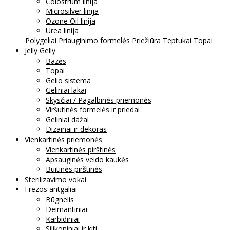
Colostrum linija
Microsilver linija
Ozone Oil linija
Urea linija
Polygeliai
Priauginimo formelės
Priežiūra
Teptukai
Topai
Jelly Gelly
Bazės
Topai
Gelio sistema
Geliniai lakai
Skysčiai / Pagalbinės priemonės
Viršutinės formelės ir priedai
Geliniai dažai
Dizainai ir dekoras
Vienkartinės priemonės
Vienkartinės pirštinės
Apsauginės veido kaukės
Buitinės pirštinės
Sterilizavimo vokai
Frezos antgaliai
Būgnelis
Deimantiniai
Karbidiniai
Silikoniniai ir kiti