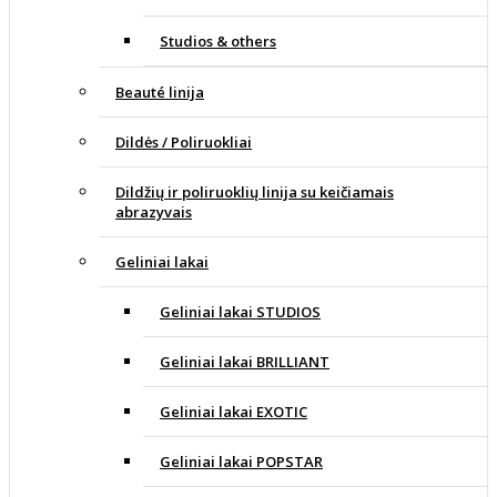
Studios & others
Beauté linija
Dildės / Poliruokliai
Dildžių ir poliruoklių linija su keičiamais
abrazyvais
Geliniai lakai
Geliniai lakai STUDIOS
Geliniai lakai BRILLIANT
Geliniai lakai EXOTIC
Geliniai lakai POPSTAR