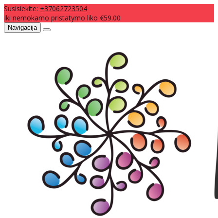
Susisiekite:
+37062723504
Iki nemokamo pristatymo liko €59.00
Navigacija