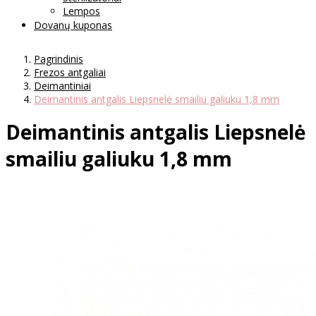
Lempos
Dovanų kuponas
Pagrindinis
Frezos antgaliai
Deimantiniai
Deimantinis antgalis Liepsnelė smailiu galiuku 1,8 mm
Deimantinis antgalis Liepsnelė
smailiu galiuku 1,8 mm