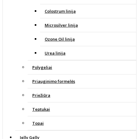
Colostrum linija
Microsilver linija
Ozone Oil linija
Urea linija
Polygeliai
Priauginimo formelės
Priežiūra
Teptukai
Topai
Jelly Gelly