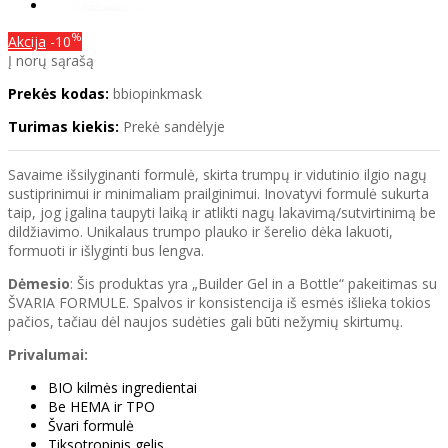
%
Akcija
-10
Į norų sąrašą
Prekės kodas:
bbiopinkmask
Turimas kiekis:
Prekė sandėlyje
Savaime išsilyginanti formulė, skirta trumpų ir vidutinio ilgio nagų
sustiprinimui ir minimaliam prailginimui. Inovatyvi formulė sukurta
taip, jog įgalina taupyti laiką ir atlikti nagų lakavimą/sutvirtinimą be
dildžiavimo. Unikalaus trumpo plauko ir šerelio dėka lakuoti,
formuoti ir išlyginti bus lengva.
Dėmesio
: Šis produktas yra „Builder Gel in a Bottle“ pakeitimas su
ŠVARIA FORMULE. Spalvos ir konsistencija iš esmės išlieka tokios
pačios, tačiau dėl naujos sudėties gali būti nežymių skirtumų.
Privalumai:
BIO kilmės ingredientai
Be HEMA ir TPO
Švari formulė
Tiksotropinis gelis