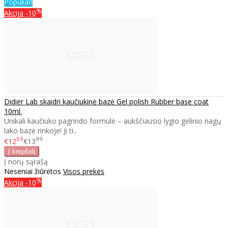
Populiari
%
Akcija
-10
Didier Lab skaidri kaučiukinė bazė Gel polish Rubber base coat
10ml.
Unikali kaučiuko pagrindo formulė – aukščiausio lygio gelinio nagų
lako bazė rinkoje! Ji ti..
59
99
€12
€13
Į norų sąrašą
Neseniai žiūrėtos
Visos prekės
%
Akcija
-10