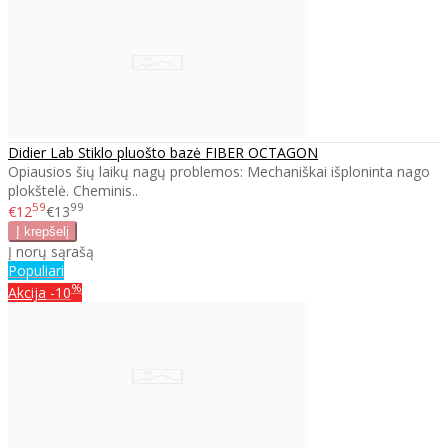
Didier Lab Stiklo pluošto bazė FIBER OCTAGON
Opiausios šių laikų nagų problemos: Mechaniškai išploninta nago
plokštelė. Cheminis..
59
99
€12
€13
Į norų sąrašą
Populiari
%
Akcija
-10