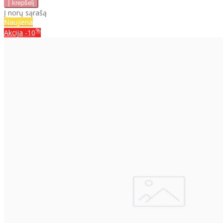
Į norų sąrašą
Naujiena
%
Akcija
-10