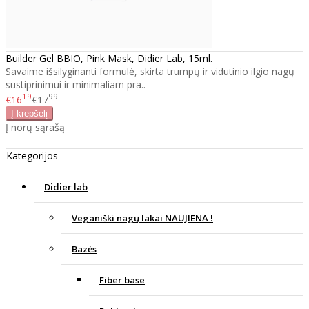
Builder Gel BBIO, Pink Mask, Didier Lab, 15ml.
Savaime išsilyginanti formulė, skirta trumpų ir vidutinio ilgio nagų
sustiprinimui ir minimaliam pra..
19
99
€16
€17
Į norų sąrašą
Kategorijos
Didier lab
Veganiški nagų lakai NAUJIENA !
Bazės
Fiber base