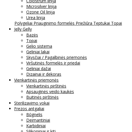
Colostrum linija
Microsilver linija
Ozone Oil linija
Urea linija
Polygeliai
Priauginimo formelės
Priežiūra
Teptukai
Topai
Jelly Gelly
Bazės
Topai
Gelio sistema
Geliniai lakai
Skysčiai / Pagalbinės priemonės
Viršutinės formelės ir priedai
Geliniai dažai
Dizainai ir dekoras
Vienkartinės priemonės
Vienkartinės pirštinės
Apsauginės veido kaukės
Buitinės pirštinės
Sterilizavimo vokai
Frezos antgaliai
Būgnelis
Deimantiniai
Karbidiniai
Silikoniniai ir kiti