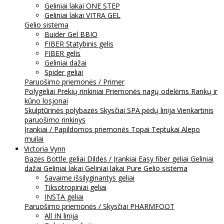
Geliniai lakai ONE STEP
Geliniai lakai VITRA GEL
Gelio sistema
Buider Gel BBIO
FIBER Statybinis gelis
FIBER gelis
Geliniai dažai
Spider geliai
Paruošimo priemonės / Primer
Polygeliai
Prekių rinkiniai
Priemonės nagų odelėms
Rankų ir
kūno losjonai
Skulptūrinės polybazės
Skysčiai
SPA pėdų linija
Vienkartinis
paruošimo rinkinys
Įrankiai / Papildomos priemonės
Topai
Teptukai
Alepo
muilai
Victoria Vynn
Bazės
Bottle geliai
Dildės / Įrankiai
Easy fiber geliai
Geliniai
dažai
Geliniai lakai
Geliniai lakai Pure
Gelio sistema
Savaime išsilyginantys geliai
Tiksotropiniai geliai
INSTA geliai
Paruošimo priemonės / Skysčiai
PHARMFOOT
All IN linija