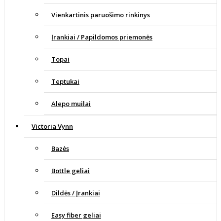
Vienkartinis paruošimo rinkinys
Įrankiai / Papildomos priemonės
Topai
Teptukai
Alepo muilai
Victoria Vynn
Bazės
Bottle geliai
Dildės / Įrankiai
Easy fiber geliai