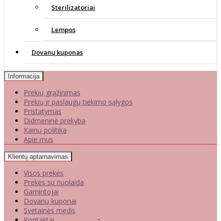
Sterilizatoriai
Lempos
Dovanų kuponas
Informacija
Prekių grąžinimas
Prekių ir paslaugų tiekimo sąlygos
Pristatymas
Didmeninė prekyba
Kainų politika
Apie mus
Klientų aptarnavimas
Visos prekės
Prekės su nuolaida
Gamintojai
Dovanų kuponai
Svetainės medis
Kontaktai