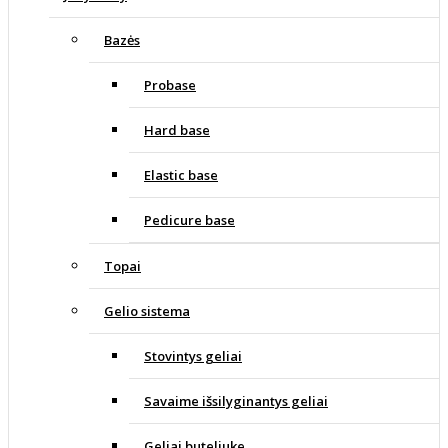
Bazės
Probase
Hard base
Elastic base
Pedicure base
Topai
Gelio sistema
Stovintys geliai
Savaime išsilyginantys geliai
Geliai buteliuke