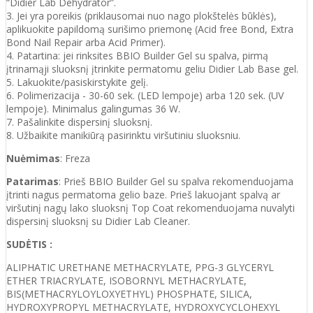
“Didier Lab Dehydrator”.
3. Jei yra poreikis (priklausomai nuo nago plokštelės būklės),
aplikuokite papildomą surišimo priemonę (Acid free Bond, Extra
Bond Nail Repair arba Acid Primer).
4. Patartina: jei rinksites BBIO Builder Gel su spalva, pirmą
įtrinamąji sluoksnį įtrinkite permatomu geliu Didier Lab Base gel.
5. Lakuokite/pasiskirstykite gelį.
6. Polimerizacija - 30-60 sek. (LED lempoje) arba 120 sek. (UV
lempoje). Minimalus galingumas 36 W.
7. Pašalinkite dispersinį sluoksnį.
8. Užbaikite manikiūrą pasirinktu viršutiniu sluoksniu.
Nuėmimas
: Freza
Patarimas
: Prieš BBIO Builder Gel su spalva rekomenduojama
įtrinti nagus permatoma gelio baze. Prieš lakuojant spalvą ar
viršutinį nagų lako sluoksnį Top Coat rekomenduojama nuvalyti
dispersinį sluoksnį su Didier Lab Cleaner.
SUDĖTIS :
ALIPHATIC URETHANE METHACRYLATE, PPG-3 GLYCERYL
ETHER TRIACRYLATE, ISOBORNYL METHACRYLATE,
BIS(METHACRYLOYLOXYETHYL) PHOSPHATE, SILICA,
HYDROXYPROPYL METHACRYLATE, HYDROXYCYCLOHEXYL