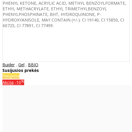
PHENYL KETONE, ACRYLIC ACID, METHYL BENZOYLFORMATE,
ETHYL METHACRYLATE, ETHYL TRIMETHYLBENZOYL
PHENYLPHOSPHINATE, BHT, HYDROQUINONE, P-
HYDROXYANISOLE, MAY CONTAIN (+/-): CI 19140, CI 15850, CI
60725, CI 77891, CI 77499.
Buider
,
Gel
,
BBIO
Susijusios prekės
Naujiena
%
Akcija
-10