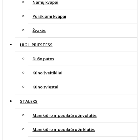
Namų kvapai
Purškiami kvapai
Žvakės
HIGH PRIESTESS
Dušo putos
Kūno šveitikliai
Kūno sviestai
STALEKS
Manikiūro ir pedikiūro žnyplutės
Manikiūro ir pedikiūro žirklutės