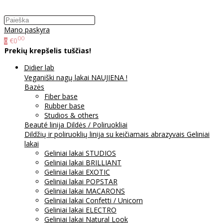
Mano paskyra
00
€0
0
Prekių krepšelis tuščias!
Didier lab
Veganiški nagų lakai NAUJIENA !
Bazės
Fiber base
Rubber base
Studios & others
Beauté linija
Dildės / Poliruokliai
Dildžių ir poliruoklių linija su keičiamais abrazyvais
Geliniai
lakai
Geliniai lakai STUDIOS
Geliniai lakai BRILLIANT
Geliniai lakai EXOTIC
Geliniai lakai POPSTAR
Geliniai lakai MACARONS
Geliniai lakai Confetti / Unicorn
Geliniai lakai ELECTRO
Geliniai lakai Natural Look