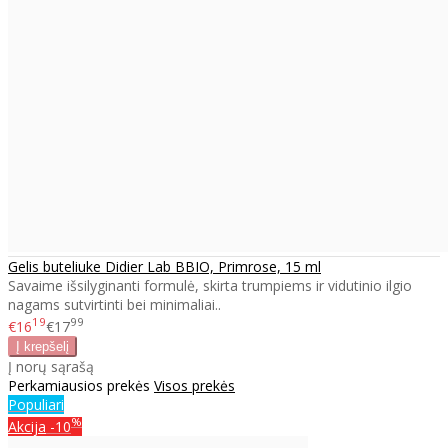
Gelis buteliuke Didier Lab BBIO, Primrose, 15 ml
Savaime išsilyginanti formulė, skirta trumpiems ir vidutinio ilgio
nagams sutvirtinti bei minimaliai..
19
99
€16
€17
Į norų sąrašą
Perkamiausios prekės
Visos prekės
Populiari
%
Akcija
-10