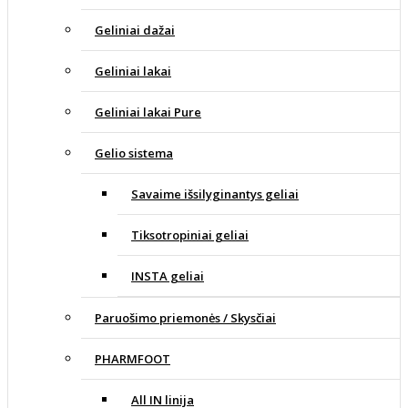
Geliniai dažai
Geliniai lakai
Geliniai lakai Pure
Gelio sistema
Savaime išsilyginantys geliai
Tiksotropiniai geliai
INSTA geliai
Paruošimo priemonės / Skysčiai
PHARMFOOT
All IN linija