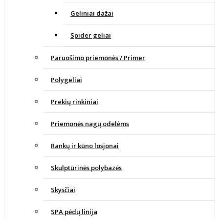
Geliniai dažai
Spider geliai
Paruošimo priemonės / Primer
Polygeliai
Prekių rinkiniai
Priemonės nagų odelėms
Rankų ir kūno losjonai
Skulptūrinės polybazės
Skysčiai
SPA pėdų linija