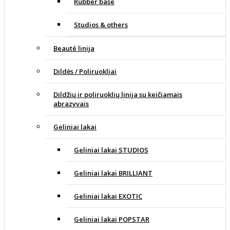
Rubber base
Studios & others
Beauté linija
Dildės / Poliruokliai
Dildžių ir poliruoklių linija su keičiamais
abrazyvais
Geliniai lakai
Geliniai lakai STUDIOS
Geliniai lakai BRILLIANT
Geliniai lakai EXOTIC
Geliniai lakai POPSTAR