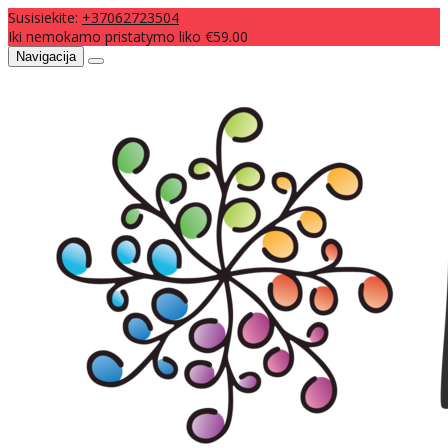
Susisiekite:
+37062723504
Iki nemokamo pristatymo liko €59.00
Navigacija