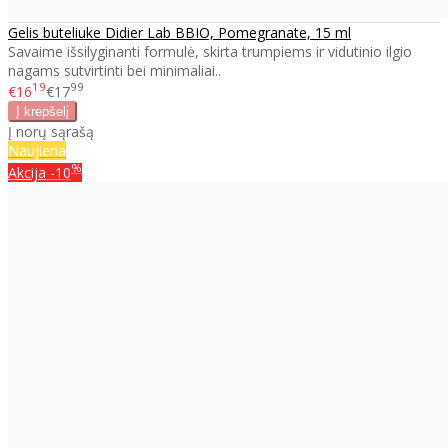
Gelis buteliuke Didier Lab BBIO, Pomegranate, 15 ml
Savaime išsilyginanti formulė, skirta trumpiems ir vidutinio ilgio
nagams sutvirtinti bei minimaliai..
19
99
€16
€17
Į norų sąrašą
Naujiena
%
Akcija
-10