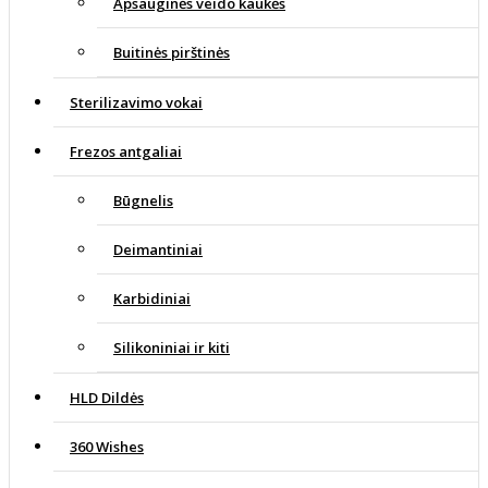
Apsauginės veido kaukės
Buitinės pirštinės
Sterilizavimo vokai
Frezos antgaliai
Būgnelis
Deimantiniai
Karbidiniai
Silikoniniai ir kiti
HLD Dildės
360 Wishes