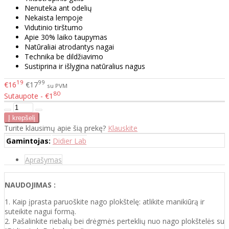
Nenuteka ant odelių
Nekaista lempoje
Vidutinio tirštumo
Apie 30% laiko taupymas
Natūraliai atrodantys nagai
Technika be dildžiavimo
Sustiprina ir išlygina natūralius nagus
19
99
€16
€17
su PVM
80
Sutaupote - €1
Turite klausimų apie šią prekę?
Klauskite
Gamintojas:
Didier Lab
Aprašymas
NAUDOJIMAS :
1. Kaip įprasta paruoškite nago plokštelę: atlikite manikiūrą ir
suteikite nagui formą.
2. Pašalinkite riebalų bei drėgmės perteklių nuo nago plokštelės su