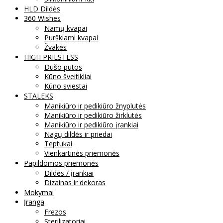
HLD Dildės
360 Wishes
Namų kvapai
Purškiami kvapai
Žvakės
HIGH PRIESTESS
Dušo putos
Kūno šveitikliai
Kūno sviestai
STALEKS
Manikiūro ir pedikiūro žnyplutės
Manikiūro ir pedikiūro žirklutės
Manikiūro ir pedikiūro įrankiai
Nagų dildės ir priedai
Teptukai
Vienkartinės priemonės
Papildomos priemonės
Dildės / įrankiai
Dizainas ir dekoras
Mokymai
Įranga
Frezos
Sterilizatoriai