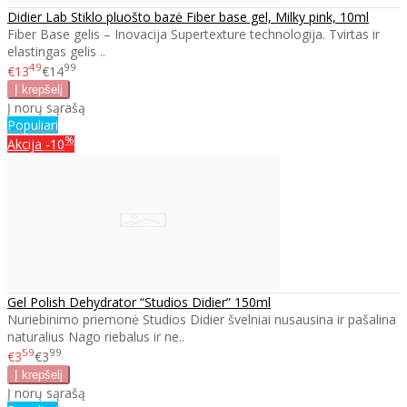
Didier Lab Stiklo pluošto bazė Fiber base gel, Milky pink, 10ml
Fiber Base gelis – Inovacija Supertexture technologija. Tvirtas ir
elastingas gelis ..
49
99
€13
€14
Į norų sąrašą
Populiari
%
Akcija
-10
Gel Polish Dehydrator “Studios Didier” 150ml
Nuriebinimo priemonė Studios Didier švelniai nusausina ir pašalina
naturalius Nago riebalus ir ne..
59
99
€3
€3
Į norų sąrašą