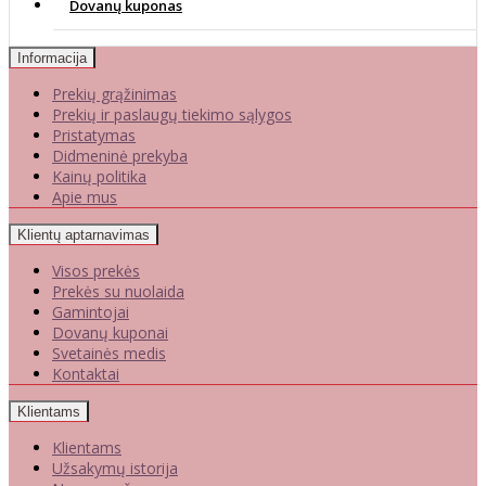
Dovanų kuponas
Informacija
Prekių grąžinimas
Prekių ir paslaugų tiekimo sąlygos
Pristatymas
Didmeninė prekyba
Kainų politika
Apie mus
Klientų aptarnavimas
Visos prekės
Prekės su nuolaida
Gamintojai
Dovanų kuponai
Svetainės medis
Kontaktai
Klientams
Klientams
Užsakymų istorija