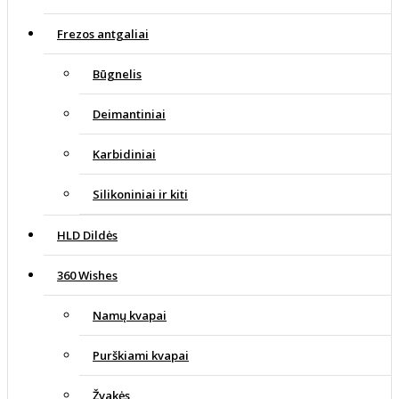
Frezos antgaliai
Būgnelis
Deimantiniai
Karbidiniai
Silikoniniai ir kiti
HLD Dildės
360 Wishes
Namų kvapai
Purškiami kvapai
Žvakės