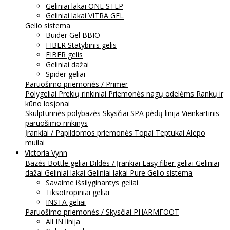
Geliniai lakai ONE STEP
Geliniai lakai VITRA GEL
Gelio sistema
Buider Gel BBIO
FIBER Statybinis gelis
FIBER gelis
Geliniai dažai
Spider geliai
Paruošimo priemonės / Primer
Polygeliai
Prekių rinkiniai
Priemonės nagų odelėms
Rankų ir
kūno losjonai
Skulptūrinės polybazės
Skysčiai
SPA pėdų linija
Vienkartinis
paruošimo rinkinys
Įrankiai / Papildomos priemonės
Topai
Teptukai
Alepo
muilai
Victoria Vynn
Bazės
Bottle geliai
Dildės / Įrankiai
Easy fiber geliai
Geliniai
dažai
Geliniai lakai
Geliniai lakai Pure
Gelio sistema
Savaime išsilyginantys geliai
Tiksotropiniai geliai
INSTA geliai
Paruošimo priemonės / Skysčiai
PHARMFOOT
All IN linija