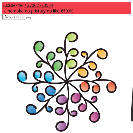
Susisiekite:
+37062723504
Iki nemokamo pristatymo liko €59.00
Navigacija