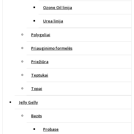
Ozone Oil linija
Urea linija
Polygeliai
Priauginimo formelės
Priežiūra
Teptukai
Topai
Jelly Gelly
Bazės
Probase