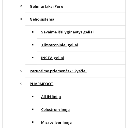
Geliniai lakai Pure
Gelio sistema
Savaime išsilyginantys geliai
Tiksotropiniai geliai
INSTA geliai
Paruošimo priemonės / Skysčiai
PHARMFOOT
All IN linija
Colostrum linija
Microsilver linija