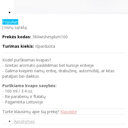
Populiari
Į norų sąrašą
Prekės kodas:
360wishesplum100
Turimas kiekis:
Išparduota
Kodėl purškiamas kvapas?
- Greitas aromato pasklidimas bet kurioje erdvėje.
- Galima kvėpinti namų erdvę, drabužinę, automobilį, ar kitas
patalpas bei daiktus.
Purškiamo kvapo savybės:
- 100 ml / 3.4 oz.
- Be parabenų ir ftalatų
- Pagaminta Lietuvoje
Turite klausimų apie šią prekę?
Klauskite
Aprašymas