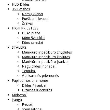
HLD Dildės
360 Wishes
Namų kvapai
Purškiami kvapai
Žvakės
HIGH PRIESTESS
Dušo putos
Kūno šveitikliai
Kūno sviestai
STALEKS
Manikiūro ir pedikiūro žnyplutės
Manikiūro ir pedikiūro žirklutės
Manikiūro ir pedikiūro įrankiai
Nagų dildės ir priedai
Teptukai
Vienkartinės priemonės
Papildomos priemonės
Dildės / įrankiai
Dizainas ir dekoras
Mokymai
Įranga
Frezos
Sterilizatoriai