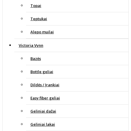
Topai
Teptukai
Alepo muilai
Victoria Vynn
Bazės
Bottle geliai
Dildės / Įrankiai
Easy fiber geliai
Geliniai dažai
Geliniai lakai