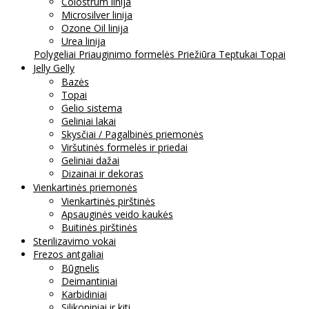
Colostrum linija
Microsilver linija
Ozone Oil linija
Urea linija
Polygeliai
Priauginimo formelės
Priežiūra
Teptukai
Topai
Jelly Gelly
Bazės
Topai
Gelio sistema
Geliniai lakai
Skysčiai / Pagalbinės priemonės
Viršutinės formelės ir priedai
Geliniai dažai
Dizainai ir dekoras
Vienkartinės priemonės
Vienkartinės pirštinės
Apsauginės veido kaukės
Buitinės pirštinės
Sterilizavimo vokai
Frezos antgaliai
Būgnelis
Deimantiniai
Karbidiniai
Silikoniniai ir kiti