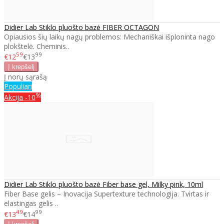
Didier Lab Stiklo pluošto bazė FIBER OCTAGON
Opiausios šių laikų nagų problemos: Mechaniškai išploninta nago
plokštelė. Cheminis..
59
99
€12
€13
Į norų sąrašą
Populiari
%
Akcija
-10
Didier Lab Stiklo pluošto bazė Fiber base gel, Milky pink, 10ml
Fiber Base gelis – Inovacija Supertexture technologija. Tvirtas ir
elastingas gelis ..
49
99
€13
€14