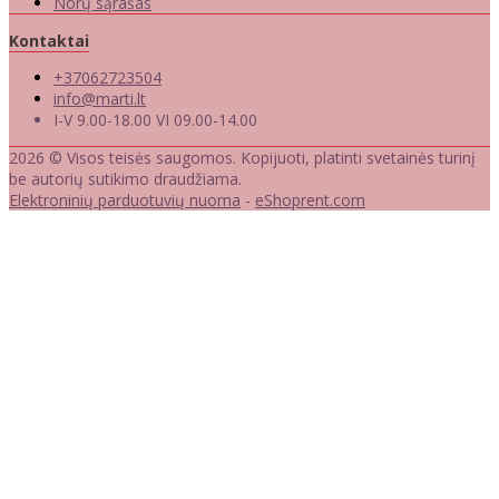
Norų sąrašas
Kontaktai
+37062723504
info@marti.lt
I-V 9.00-18.00 VI 09.00-14.00
2026 © Visos teisės saugomos. Kopijuoti, platinti svetainės turinį
be autorių sutikimo draudžiama.
Elektroninių parduotuvių nuoma
-
eShoprent.com