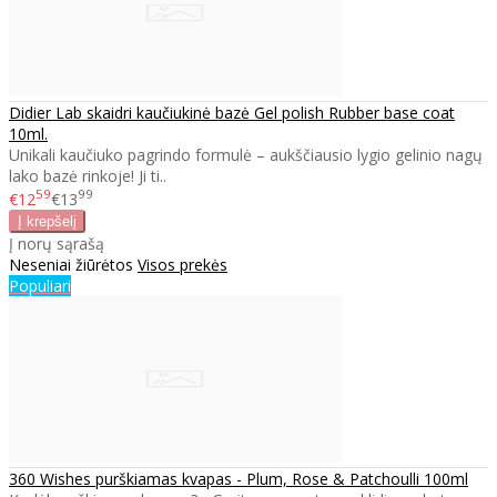
Didier Lab skaidri kaučiukinė bazė Gel polish Rubber base coat
10ml.
Unikali kaučiuko pagrindo formulė – aukščiausio lygio gelinio nagų
lako bazė rinkoje! Ji ti..
59
99
€12
€13
Į norų sąrašą
Neseniai žiūrėtos
Visos prekės
Populiari
360 Wishes purškiamas kvapas - Plum, Rose & Patchoulli 100ml