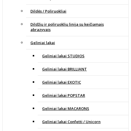
Dildės / Poliruokliai
Dildžių ir poliruoklių linija su keičiamais
abrazyvais
Geliniai lakai
Geliniai lakai STUDIOS
Geliniai lakai BRILLIANT
Geliniai lakai EXOTIC
Geliniai lakai POPSTAR
Geliniai lakai MACARONS
Geliniai lakai Confetti / Unicorn