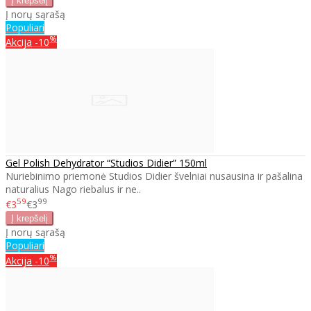
Į norų sąrašą
Populiari
%
Akcija
-10
Gel Polish Dehydrator “Studios Didier” 150ml
Nuriebinimo priemonė Studios Didier švelniai nusausina ir pašalina
naturalius Nago riebalus ir ne..
59
99
€3
€3
Į norų sąrašą
Populiari
%
Akcija
-10