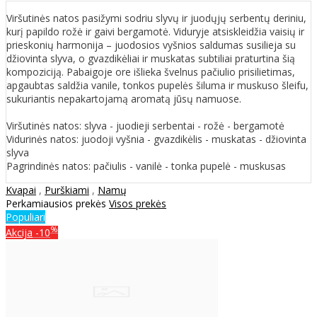
Viršutinės natos pasižymi sodriu slyvų ir juodųjų serbentų deriniu,
kurį papildo rožė ir gaivi bergamotė. Viduryje atsiskleidžia vaisių ir
prieskonių harmonija – juodosios vyšnios saldumas susilieja su
džiovinta slyva, o gvazdikėliai ir muskatas subtiliai praturtina šią
kompoziciją. Pabaigoje ore išlieka švelnus pačiulio prisilietimas,
apgaubtas saldžia vanile, tonkos pupelės šiluma ir muskuso šleifu,
sukuriantis nepakartojamą aromatą jūsų namuose.
Viršutinės natos: slyva - juodieji serbentai - rožė - bergamotė
Vidurinės natos: juodoji vyšnia - gvazdikėlis - muskatas - džiovinta
slyva
Pagrindinės natos: pačiulis - vanilė - tonka pupelė - muskusas
Kvapai
,
Purškiami
,
Namų
Perkamiausios prekės
Visos prekės
Populiari
%
Akcija
-10