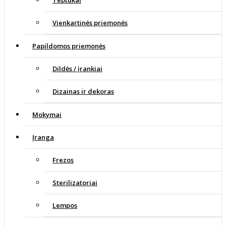
Teptukai
Vienkartinės priemonės
Papildomos priemonės
Dildės / įrankiai
Dizainas ir dekoras
Mokymai
Įranga
Frezos
Sterilizatoriai
Lempos