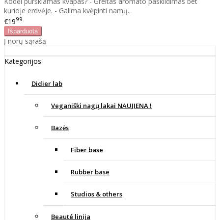
Kodėl purškiamas kvapas? - Greitas aromato pasklidimas bet
kurioje erdvėje. - Galima kvėpinti namų..
99
€19
Į norų sąrašą
Kategorijos
Didier lab
Veganiški nagų lakai NAUJIENA !
Bazės
Fiber base
Rubber base
Studios & others
Beauté linija