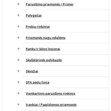
Paruošimo priemonės / Primer
Polygeliai
Prekių rinkiniai
Priemonės nagų odelėms
Rankų ir kūno losjonai
Skulptūrinės polybazės
Skysčiai
SPA pėdų linija
Vienkartinis paruošimo rinkinys
Įrankiai / Papildomos priemonės