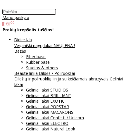
Mano paskyra
00
€0
0
Prekių krepšelis tuščias!
Didier lab
Veganiški nagų lakai NAUJIENA !
Bazės
Fiber base
Rubber base
Studios & others
Beauté linija
Dildės / Poliruokliai
Dildžių ir poliruoklių linija su keičiamais abrazyvais
Geliniai
lakai
Geliniai lakai STUDIOS
Geliniai lakai BRILLIANT
Geliniai lakai EXOTIC
Geliniai lakai POPSTAR
Geliniai lakai MACARONS
Geliniai lakai Confetti / Unicorn
Geliniai lakai ELECTRO
Geliniai lakai Natural Look