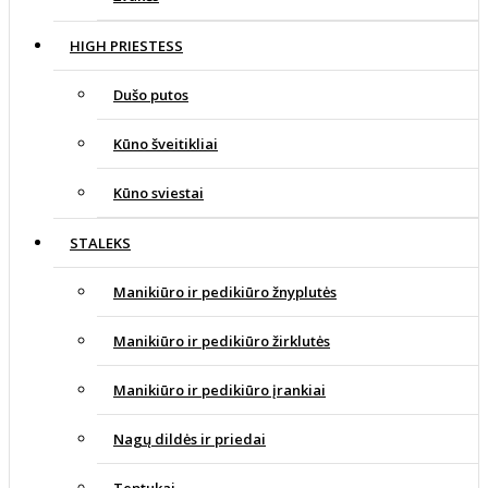
HIGH PRIESTESS
Dušo putos
Kūno šveitikliai
Kūno sviestai
STALEKS
Manikiūro ir pedikiūro žnyplutės
Manikiūro ir pedikiūro žirklutės
Manikiūro ir pedikiūro įrankiai
Nagų dildės ir priedai