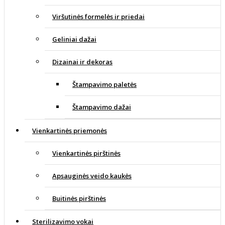
Viršutinės formelės ir priedai
Geliniai dažai
Dizainai ir dekoras
Štampavimo paletės
Štampavimo dažai
Vienkartinės priemonės
Vienkartinės pirštinės
Apsauginės veido kaukės
Buitinės pirštinės
Sterilizavimo vokai