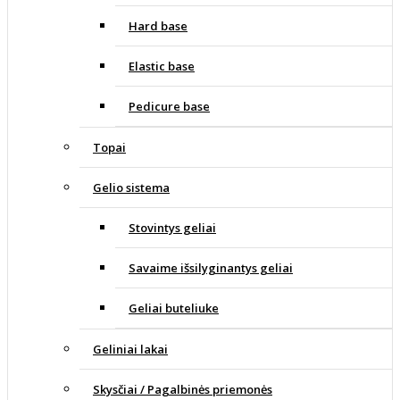
Hard base
Elastic base
Pedicure base
Topai
Gelio sistema
Stovintys geliai
Savaime išsilyginantys geliai
Geliai buteliuke
Geliniai lakai
Skysčiai / Pagalbinės priemonės